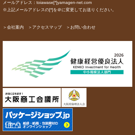
メールアドレス：toiawase[*]yamagen-net.com
紙箱・段ボール
不織布バッグ
※上記メールアドレスの[*]を＠に変更してお送りください。
パッケージ
紙袋自動お見積り
お問い合わせ
＞会社案内
＞アクセスマップ
＞お問い合わせ
布キャンバストート
クロスレジャーバッグ
エコバッグ
会社概要・沿革
アクセスマップ
ペーパーレザーバッグ
米袋
スタッフ紹介
採用情報
カタログ/パンフレット
アクセサリー・
スタンド
ジュエリーボックス
当社の協力工場の設備紹介
環境への配慮
名刺箱
宅配袋・メール便BOX
個人情報の取扱について