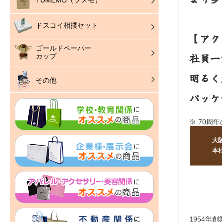
TUMEMO（ツメモ）
ドスコイ相撲セット
【アク
ゴールドペーパー
社員一
カップ
明るく
その他
パッケ
※ 70周
大
本
1954年