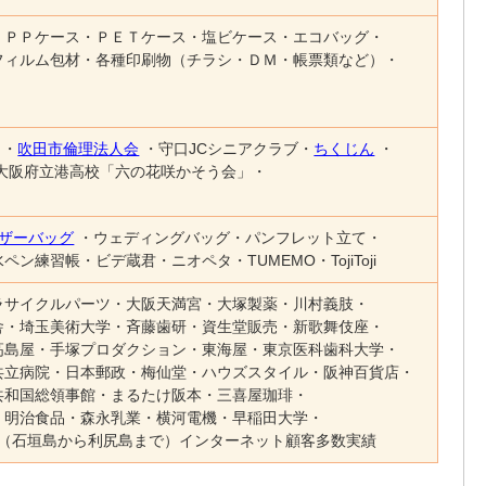
ＰＰケース
ＰＥＴケース
塩ビケース
エコバッグ
フィルム包材
各種印刷物（チラシ・ＤＭ・帳票類など）
吹田市倫理法人会
守口JCシニアクラブ
ちくじん
大阪府立港高校「六の花咲かそう会」
ザーバッグ
ウェディングバッグ
パンフレット立て
水ペン練習帳
ビデ蔵君
ニオペタ
TUMEMO
TojiToji
ラサイクルパーツ
大阪天満宮
大塚製薬
川村義肢
舎
埼玉美術大学
斉藤歯研
資生堂販売
新歌舞伎座
高島屋
手塚プロダクション
東海屋
東京医科歯科大学
共立病院
日本郵政
梅仙堂
ハウズスタイル
阪神百貨店
共和国総領事館
まるたけ阪本
三喜屋珈琲
明治食品
森永乳業
横河電機
早稲田大学
（石垣島から利尻島まで）インターネット顧客多数実績