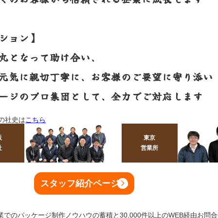
ション】
丸となって助け合い、
元気に親切丁寧に、お客様のご要望に寄り添い
ージのプロ集団として、全力でご対応します
年の社史は
こちら
阪
東京
社
営業所
スタッフ紹介ページへ
創業でのパッケージ制作ノウハウの蓄積と30,000件以上のWEB経由