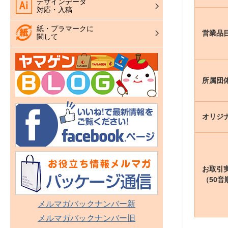
デザインデータ
対応・入稿
紙・プラマークに
営業品
関して
所属団
オリジ
お取引
（50音
メルマガバックナンバー新
メルマガバックナンバー旧