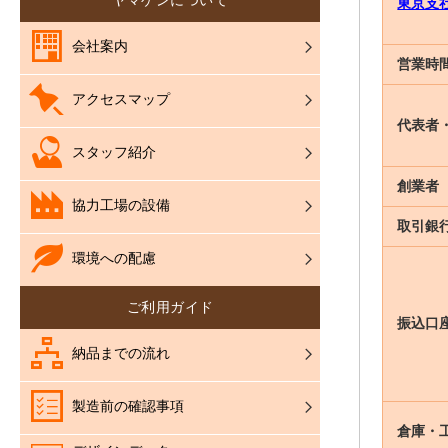
ヤマゲンについて
東京支
会社案内
営業時
アクセスマップ
代表者
スタッフ紹介
創業者
協力工場の設備
取引銀
環境への配慮
ご利用ガイド
振込口
納品までの流れ
製造前の確認事項
倉庫・