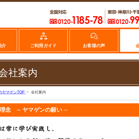
紹介
ご利用ガイド
お客様の声
会社案内
のヤマゲンTOP
会社案内
理念 ─ ヤマゲンの願い ─
は常に学び実践し、