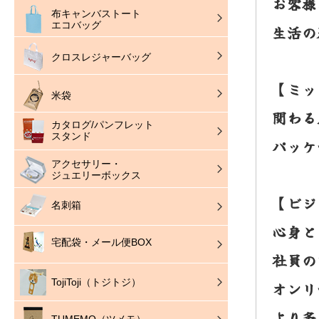
お客様
布キャンバストート
エコバッグ
生活の
クロスレジャーバッグ
【ミッ
米袋
関わる
カタログ/パンフレット
スタンド
パッケ
アクセサリー・
ジュエリーボックス
【ビジ
名刺箱
心身と
宅配袋・メール便BOX
社員の
TojiToji（トジトジ）
オンリ
より多