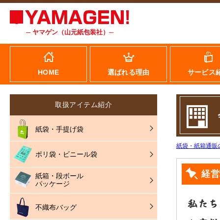
─ ヤマゲン（山元紙包装社）─
HOME
選ばれる理由
サービス
取扱アイテム紹介
紙袋・手提げ袋
紙袋・紙箱通販
ポリ袋・ビニール袋
経営
紙箱・段ボール
パッケージ
私たち
不織布バッグ