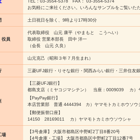
社
TEL：03-3554-5378 FAX： 03-3554-5374
お気軽にご来社ください。いろんなサンプルをご覧いた
間
土日祝日を除く、9時より17時30分
代表取締役 山元 康平（やまもと こうへい）
・役員
取締役 営業本部長 田中 洋一
（会長 山元 久良）
山元克己（昭和３年７月生まれ）
行
三菱UFJ銀行
りそな銀行
関西みらい銀行
三井住友
【三菱UFJ銀行】
都島支店（ミヤコジマシテン） 当座：0009039 カ
【PayPay銀行】
座
本店営業部 普通 4444394 カ）ヤマモトカミホウソウ
【郵便振替口座】
14150 28169011 カ）ヤマモトカミホウソウシャ
【3号倉庫】 大阪市都島区中野町2丁目8番20号
工場
【4号倉庫・工場】 大阪市都島区中野町2丁目12番7号