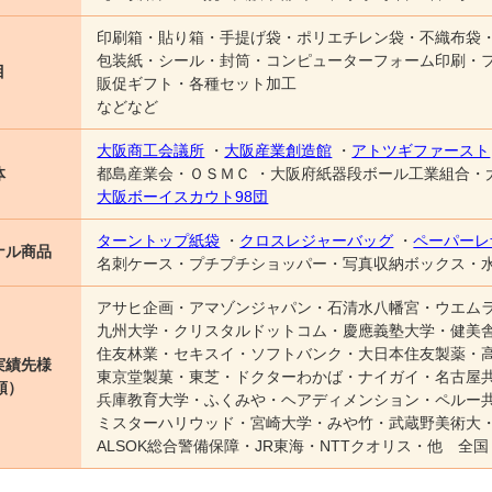
印刷箱
貼り箱
手提げ袋
ポリエチレン袋
不織布袋
包装紙
シール
封筒
コンピューターフォーム印刷
目
販促ギフト・各種セット加工
などなど
大阪商工会議所
大阪産業創造館
アトツギファースト
体
都島産業会
ＯＳＭＣ
大阪府紙器段ボール工業組合
大阪ボーイスカウト98団
ターントップ紙袋
クロスレジャーバッグ
ペーパーレ
ナル商品
名刺ケース
プチプチショッパー
写真収納ボックス
アサヒ企画
アマゾンジャパン
石清水八幡宮
ウエム
九州大学
クリスタルドットコム
慶應義塾大学
健美
住友林業
セキスイ
ソフトバンク
大日本住友製薬
実績先様
東京堂製菓
東芝
ドクターわかば
ナイガイ
名古屋
順）
兵庫教育大学
ふくみや
ヘアディメンション
ペルー
ミスターハリウッド
宮崎大学
みや竹
武蔵野美術大
ALSOK総合警備保障
JR東海
NTTクオリス
他 全国