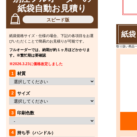
紙袋自動お見積り
スピード版
紙袋
紙袋規格サイズ・仕様の場合、下記の各項目をお選
びいただくことで簡易のお見積りが可能です。
取り扱い商品一覧 
フルオーダーでは、納期が約１ヶ月ほどかかりま
す。※繁忙期は要確認
※2026.3.23に価格改定しました
1
材質
2
サイズ
3
印刷色数
4
持ち手（ハンドル）