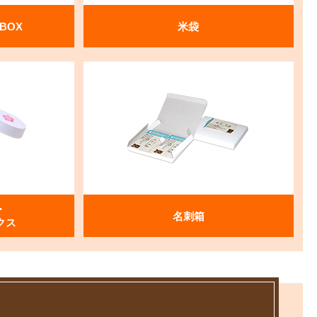
BOX
米袋
・
名刺箱
クス