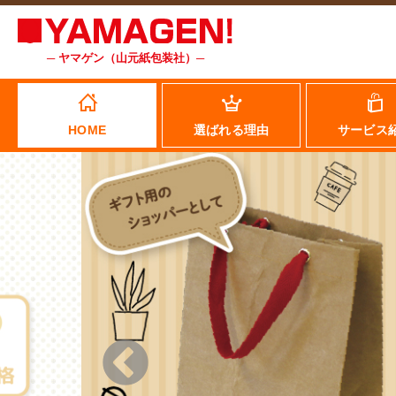
─ ヤマゲン（山元紙包装社）─
HOME
選ばれる理由
サービス