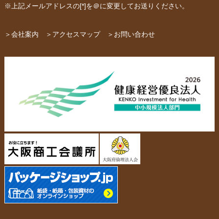
紙箱・段ボール
不織布バッグ
※上記メールアドレスの[*]を＠に変更してお送りください。
パッケージ
紙袋自動お見積り
お問い合わせ
＞会社案内
＞アクセスマップ
＞お問い合わせ
布キャンバストート
クロスレジャーバッグ
エコバッグ
会社概要・沿革
アクセスマップ
ペーパーレザーバッグ
米袋
スタッフ紹介
採用情報
カタログ/パンフレット
アクセサリー・
スタンド
ジュエリーボックス
当社の協力工場の設備紹介
環境への配慮
名刺箱
宅配袋・メール便BOX
個人情報の取扱について