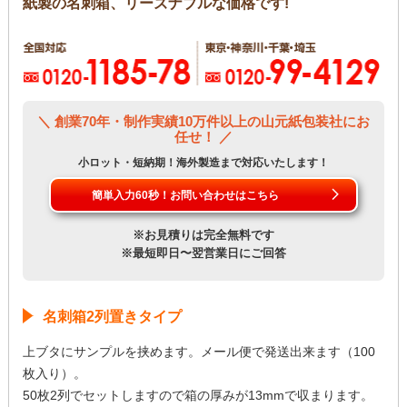
紙製の名刺箱、リーズナブルな価格です!
＼ 創業70年・制作実績10万件以上の山元紙包装社にお
任せ！ ／
小ロット・短納期！海外製造まで対応いたします！
簡単入力60秒！お問い合わせはこちら
※お見積りは完全無料です
※最短即日〜翌営業日にご回答
名刺箱2列置きタイプ
上ブタにサンプルを挟めます。メール便で発送出来ます（100
枚入り）。
50枚2列でセットしますので箱の厚みが13mmで収まります。