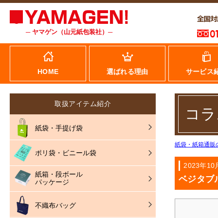
─ ヤマゲン（山元紙包装社）─
HOME
選ばれる理由
サービス
取扱アイテム紹介
コラ
紙袋・手提げ袋
紙袋・紙箱通販
ポリ袋・ビニール袋
2023年10
紙箱・段ボール
ベジタブ
パッケージ
不織布バッグ