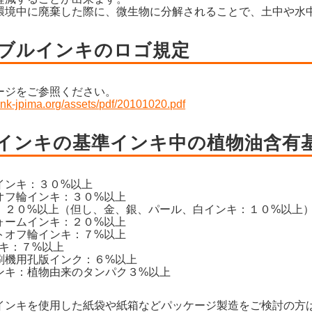
環境中に廃棄した際に、微生物に分解されることで、土中や水
ブルインキのロゴ規定
ージをご参照ください。
ink-jpima.org/assets/pdf/20101020.pdf
インキの基準インキ中の植物油含有
インキ：３０%以上
オフ輪インキ：３０%以上
：２０%以上（但し、金、銀、パール、白インキ：１０%以上
ォームインキ：２０%以上
トオフ輪インキ：７%以上
ンキ：７%以上
刷機用孔版インク：６%以上
ンキ：植物由来のタンパク３%以上
インキを使用した紙袋や紙箱などパッケージ製造をご検討の方