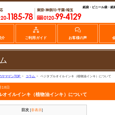
紙袋・ビニール袋・紙
紹介
ご利用ガイド
お客様の声
ム
のヤマゲンTOP
コラム
ベジタブルオイルインキ（植物油インキ）について
月18日
ルオイルインキ（植物油インキ）について
目次
[
非表示
]