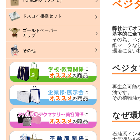
TUMEMO（ツメモ）
ベジ
ドスコイ相撲セット
弊社にてオ
ゴールドペーパー
基本的に全
カップ
その為、ベ
紙マークな
環境に良い
その他
ベジタ
再生産可能
油です。
その植物油
なぜ環
石油系イン
大気汚染を