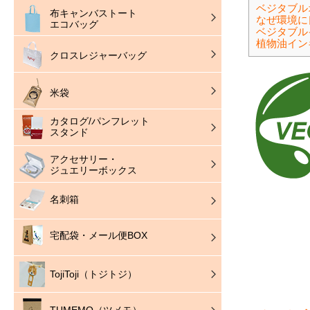
ベジタブル
布キャンバストート
なぜ環境に
エコバッグ
ベジタブル
植物油イン
クロスレジャーバッグ
米袋
カタログ/パンフレット
スタンド
アクセサリー・
ジュエリーボックス
名刺箱
宅配袋・メール便BOX
TojiToji（トジトジ）