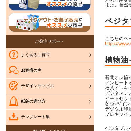
また、自然
ベジタ
こちらのペ
ご発注サポート
https://www.
よくあるご質問
植物油
お客様の声
新聞オフ輪
ノンヒート
デザインサンプル
枚葉インキ
ビジネスフ
ヒートセッ
紙袋の選び方
各種UVイ
デジタル印
フレキソイ
テンプレート集
ベジタブル