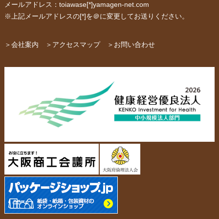
メールアドレス：toiawase[*]yamagen-net.com
紙箱・段ボール
不織布バッグ
※上記メールアドレスの[*]を＠に変更してお送りください。
パッケージ
紙袋自動お見積り
お問い合わせ
＞会社案内
＞アクセスマップ
＞お問い合わせ
布キャンバストート
クロスレジャーバッグ
エコバッグ
会社概要・沿革
アクセスマップ
ペーパーレザーバッグ
米袋
スタッフ紹介
採用情報
カタログ/パンフレット
アクセサリー・
スタンド
ジュエリーボックス
当社の協力工場の設備紹介
環境への配慮
名刺箱
宅配袋・メール便BOX
個人情報の取扱について