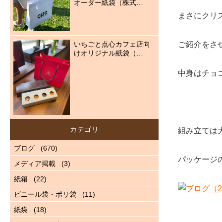
オーダー紙袋（株式…
まさにクリ
いちごと点心カフェ店向
ご紹介をさ
けオリジナル紙袋（…
中身はチョ
カテゴリ
組み立ては
ブログ
(670)
パッケージ
メディア掲載
(3)
紙箱
(22)
ビニール袋・ポリ袋
(11)
紙袋
(18)