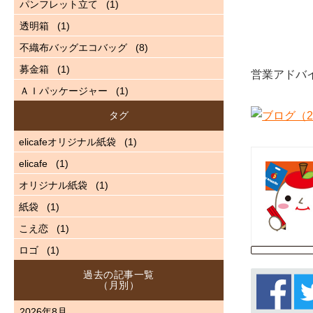
パンフレット立て
(1)
透明箱
(1)
不織布バッグエコバッグ
(8)
募金箱
(1)
営業アドバ
ＡＩパッケージャー
(1)
タグ
elicafeオリジナル紙袋
(1)
elicafe
(1)
オリジナル紙袋
(1)
紙袋
(1)
こえ恋
(1)
ロゴ
(1)
過去の記事一覧
（月別）
2026年8月