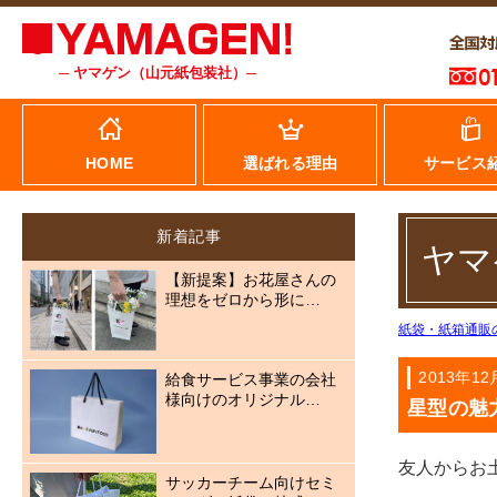
─ ヤマゲン（山元紙包装社）─
HOME
選ばれる理由
サービス
新着記事
ヤマ
【新提案】お花屋さんの
理想をゼロから形に…
紙袋・紙箱通販
2013年12
給食サービス事業の会社
様向けのオリジナル…
星型の魅
友人からお
サッカーチーム向けセミ