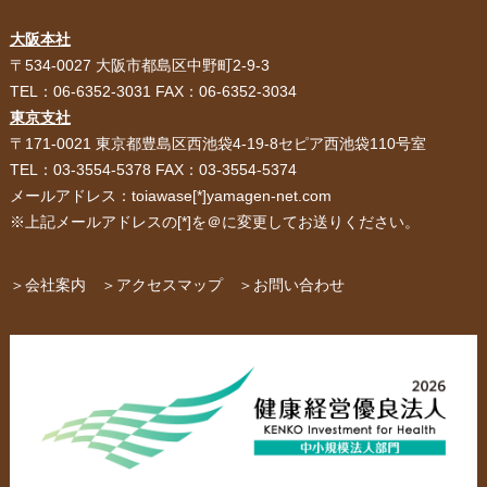
大阪本社
HOME
選ばれる理由
〒534-0027 大阪市都島区中野町2-9-3
TEL：06-6352-3031 FAX：06-6352-3034
紙袋・手提げ袋
ポリ袋・ビニール袋
東京支社
〒171-0021 東京都豊島区西池袋4-19-8セピア西池袋110号室
サービス紹介
お客様の声
TEL：03-3554-5378 FAX：03-3554-5374
メールアドレス：toiawase[*]yamagen-net.com
紙箱・段ボール
不織布バッグ
※上記メールアドレスの[*]を＠に変更してお送りください。
パッケージ
紙袋自動お見積り
お問い合わせ
＞会社案内
＞アクセスマップ
＞お問い合わせ
布キャンバストート
クロスレジャーバッグ
エコバッグ
会社概要・沿革
アクセスマップ
ペーパーレザーバッグ
米袋
スタッフ紹介
採用情報