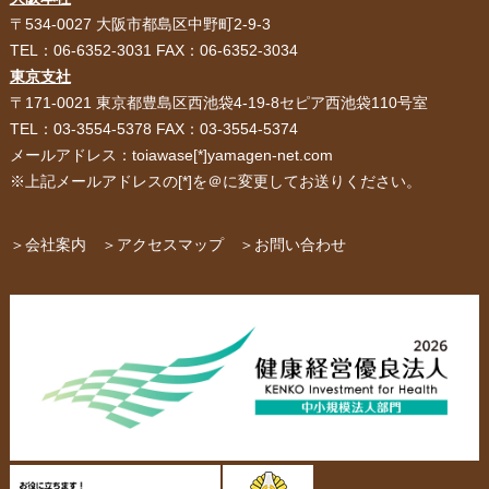
HOME
選ばれる理由
〒534-0027 大阪市都島区中野町2-9-3
TEL：06-6352-3031 FAX：06-6352-3034
紙袋・手提げ袋
ポリ袋・ビニール袋
東京支社
〒171-0021 東京都豊島区西池袋4-19-8セピア西池袋110号室
サービス紹介
お客様の声
TEL：03-3554-5378 FAX：03-3554-5374
メールアドレス：toiawase[*]yamagen-net.com
紙箱・段ボール
不織布バッグ
※上記メールアドレスの[*]を＠に変更してお送りください。
パッケージ
紙袋自動お見積り
お問い合わせ
＞会社案内
＞アクセスマップ
＞お問い合わせ
布キャンバストート
クロスレジャーバッグ
エコバッグ
会社概要・沿革
アクセスマップ
ペーパーレザーバッグ
米袋
スタッフ紹介
採用情報
カタログ/パンフレット
アクセサリー・
スタンド
ジュエリーボックス