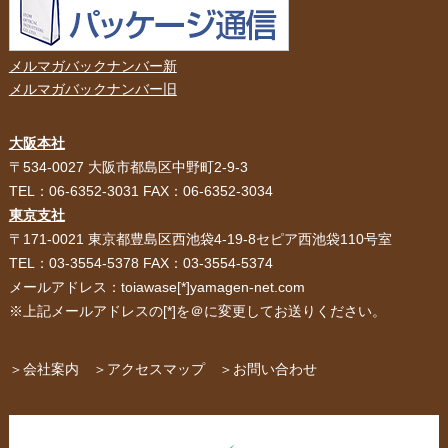
メルマガバックナンバー新
メルマガバックナンバー旧
大阪本社
HOME
選ばれる理由
〒534-0027 大阪市都島区中野町2-9-3
TEL：06-6352-3031 FAX：06-6352-3034
紙袋・手提げ袋
ポリ袋・ビニール袋
東京支社
〒171-0021 東京都豊島区西池袋4-19-8セピア西池袋110号室
サービス紹介
お客様の声
TEL：03-3554-5378 FAX：03-3554-5374
メールアドレス：toiawase[*]yamagen-net.com
紙箱・段ボール
不織布バッグ
※上記メールアドレスの[*]を＠に変更してお送りください。
パッケージ
紙袋自動お見積り
お問い合わせ
＞会社案内
＞アクセスマップ
＞お問い合わせ
布キャンバストート
クロスレジャーバッグ
エコバッグ
会社概要・沿革
アクセスマップ