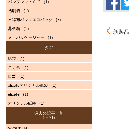
パンフレット立て
(1)
透明箱
(1)
不織布バッグエコバッグ
(8)
募金箱
(1)
新製品
ＡＩパッケージャー
(1)
タグ
紙袋
(1)
こえ恋
(1)
ロゴ
(1)
elicafeオリジナル紙袋
(1)
elicafe
(1)
オリジナル紙袋
(1)
過去の記事一覧
（月別）
2026年8月