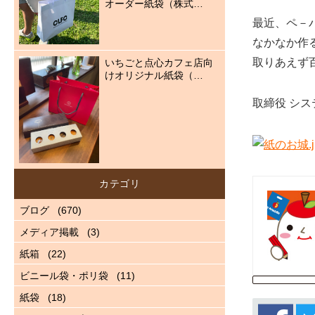
オーダー紙袋（株式…
最近、ペ－
なかなか作
取りあえず
いちごと点心カフェ店向
けオリジナル紙袋（…
取締役 シ
カテゴリ
ブログ
(670)
メディア掲載
(3)
紙箱
(22)
ビニール袋・ポリ袋
(11)
紙袋
(18)