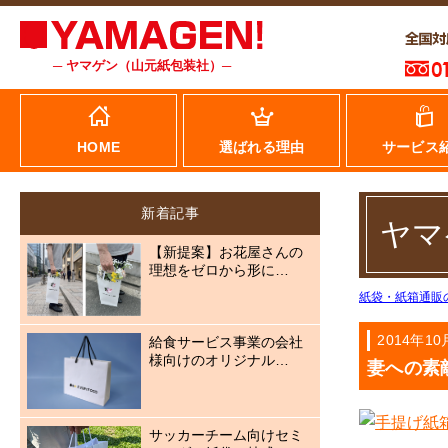
─ ヤマゲン（山元紙包装社）─
HOME
選ばれる理由
サービス
新着記事
ヤマ
【新提案】お花屋さんの
理想をゼロから形に…
紙袋・紙箱通販
2014年10
給食サービス事業の会社
様向けのオリジナル…
妻への素
サッカーチーム向けセミ