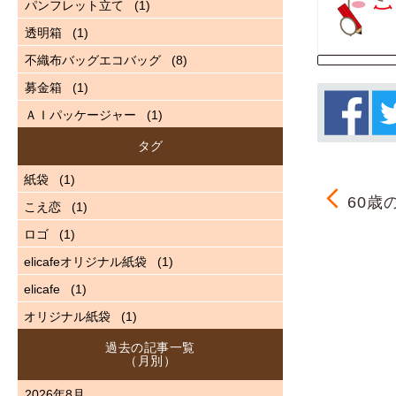
パンフレット立て
(1)
透明箱
(1)
不織布バッグエコバッグ
(8)
募金箱
(1)
ＡＩパッケージャー
(1)
タグ
紙袋
(1)
60歳
こえ恋
(1)
ロゴ
(1)
elicafeオリジナル紙袋
(1)
elicafe
(1)
オリジナル紙袋
(1)
過去の記事一覧
（月別）
2026年8月