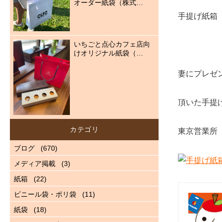
オーダー紙袋（株式…
手提げ紙箱
いちごと点心カフェ店向
けオリジナル紙袋（…
妻にプレゼ
頂いた手提
カテゴリ
東京営業所
ブログ
(670)
メディア掲載
(3)
紙箱
(22)
ビニール袋・ポリ袋
(11)
紙袋
(18)