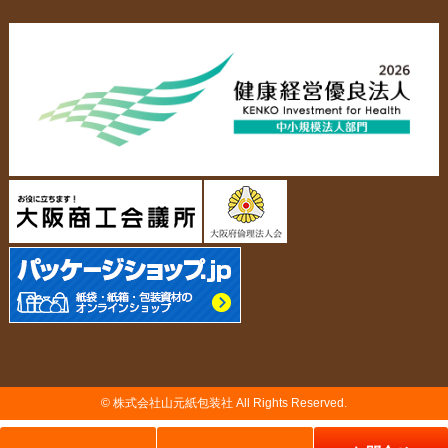
エコバッグ
会社概要・沿革
アクセスマップ
ペーパーレザーバッグ
米袋
スタッフ紹介
採用情報
カタログ/パンフレット
アクセサリー・
スタンド
ジュエリーボックス
当社の協力工場の設備紹介
環境への配慮
名刺箱
宅配袋・メール便BOX
個人情報の取扱について
TojiToji（トジトジ）
TUMEMO（ツメモ）
© 株式会社山元紙包装社 All Rights Reserved.
納品までの流れ
製造前の確認事項