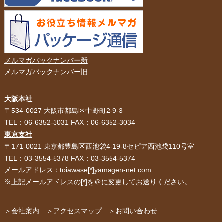
メルマガバックナンバー新
メルマガバックナンバー旧
大阪本社
HOME
選ばれる理由
〒534-0027 大阪市都島区中野町2-9-3
TEL：06-6352-3031 FAX：06-6352-3034
紙袋・手提げ袋
ポリ袋・ビニール袋
東京支社
〒171-0021 東京都豊島区西池袋4-19-8セピア西池袋110号室
サービス紹介
お客様の声
TEL：03-3554-5378 FAX：03-3554-5374
メールアドレス：toiawase[*]yamagen-net.com
紙箱・段ボール
不織布バッグ
※上記メールアドレスの[*]を＠に変更してお送りください。
パッケージ
紙袋自動お見積り
お問い合わせ
＞会社案内
＞アクセスマップ
＞お問い合わせ
布キャンバストート
クロスレジャーバッグ