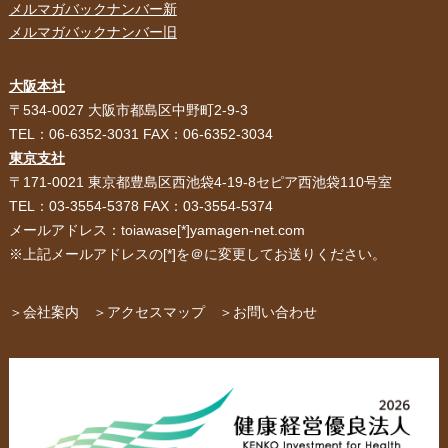
メルマガバックナンバー新
メルマガバックナンバー旧
大阪本社
HOME
選ばれる理由
〒534-0027 大阪市都島区中野町2-9-3
TEL：06-6352-3031 FAX：06-6352-3034
紙袋・手提げ袋
ポリ袋・ビニール袋
東京支社
〒171-0021 東京都豊島区西池袋4-19-8セピア西池袋110号室
サービス紹介
お客様の声
TEL：03-3554-5378 FAX：03-3554-5374
メールアドレス：toiawase[*]yamagen-net.com
紙箱・段ボール
不織布バッグ
※上記メールアドレスの[*]を＠に変更してお送りください。
パッケージ
紙袋自動お見積り
お問い合わせ
＞会社案内
＞アクセスマップ
＞お問い合わせ
布キャンバストート
クロスレジャーバッグ
エコバッグ
会社概要・沿革
アクセスマップ
ペーパーレザーバッグ
米袋