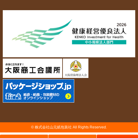
布キャンバストート
クロスレジャーバッグ
エコバッグ
会社概要・沿革
アクセスマップ
ペーパーレザーバッグ
米袋
スタッフ紹介
採用情報
カタログ/パンフレット
アクセサリー・
スタンド
ジュエリーボックス
当社の協力工場の設備紹介
環境への配慮
名刺箱
宅配袋・メール便BOX
個人情報の取扱について
TojiToji（トジトジ）
TUMEMO（ツメモ）
© 株式会社山元紙包装社 All Rights Reserved.
納品までの流れ
製造前の確認事項