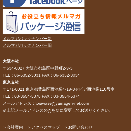
メルマガバックナンバー新
メルマガバックナンバー旧
大阪本社
HOME
選ばれる理由
〒534-0027 大阪市都島区中野町2-9-3
TEL：06-6352-3031 FAX：06-6352-3034
紙袋・手提げ袋
ポリ袋・ビニール袋
東京支社
〒171-0021 東京都豊島区西池袋4-19-8セピア西池袋110号室
サービス紹介
お客様の声
TEL：03-3554-5378 FAX：03-3554-5374
メールアドレス：toiawase[*]yamagen-net.com
紙箱・段ボール
不織布バッグ
※上記メールアドレスの[*]を＠に変更してお送りください。
パッケージ
紙袋自動お見積り
お問い合わせ
＞会社案内
＞アクセスマップ
＞お問い合わせ