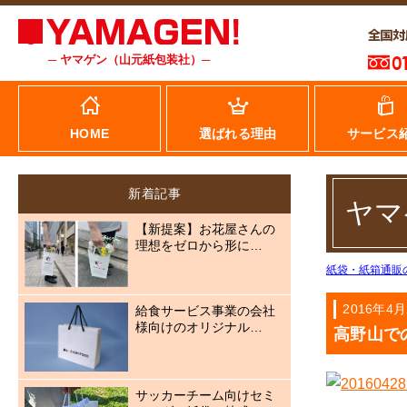
─ ヤマゲン（山元紙包装社）─
HOME
選ばれる理由
サービス
新着記事
ヤマ
【新提案】お花屋さんの
理想をゼロから形に…
紙袋・紙箱通販
2016年4月
給食サービス事業の会社
様向けのオリジナル…
高野山で
サッカーチーム向けセミ