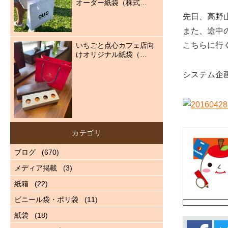
オーダー紙袋（株式…
先日、高野
また、途中
こちらに行
いちごと点心カフェ店向
けオリジナル紙袋（…
システム企
カテゴリ
ブログ
(670)
メディア掲載
(3)
紙箱
(22)
ビニール袋・ポリ袋
(11)
紙袋
(18)