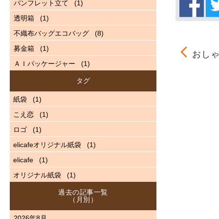
パンフレット立て
(1)
透明箱
(1)
不織布バッグエコバッグ
(8)
募金箱
(1)
おしゃ
ＡＩパッケージャー
(1)
タグ
紙袋
(1)
こえ恋
(1)
ロゴ
(1)
elicafeオリジナル紙袋
(1)
elicafe
(1)
オリジナル紙袋
(1)
過去の記事一覧
（月別）
2026年8月