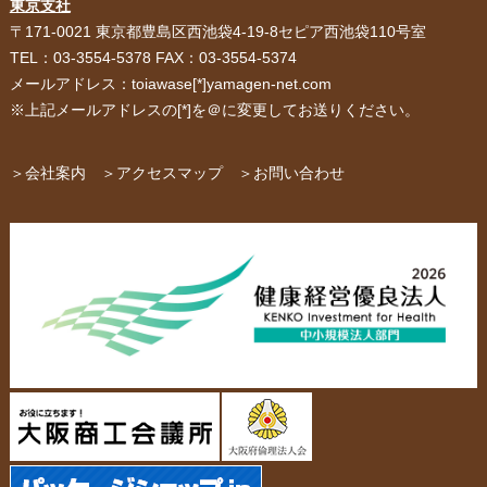
東京支社
〒171-0021 東京都豊島区西池袋4-19-8セピア西池袋110号室
サービス紹介
お客様の声
TEL：03-3554-5378 FAX：03-3554-5374
メールアドレス：toiawase[*]yamagen-net.com
紙箱・段ボール
不織布バッグ
※上記メールアドレスの[*]を＠に変更してお送りください。
パッケージ
紙袋自動お見積り
お問い合わせ
＞会社案内
＞アクセスマップ
＞お問い合わせ
布キャンバストート
クロスレジャーバッグ
エコバッグ
会社概要・沿革
アクセスマップ
ペーパーレザーバッグ
米袋
スタッフ紹介
採用情報
カタログ/パンフレット
アクセサリー・
スタンド
ジュエリーボックス
当社の協力工場の設備紹介
環境への配慮