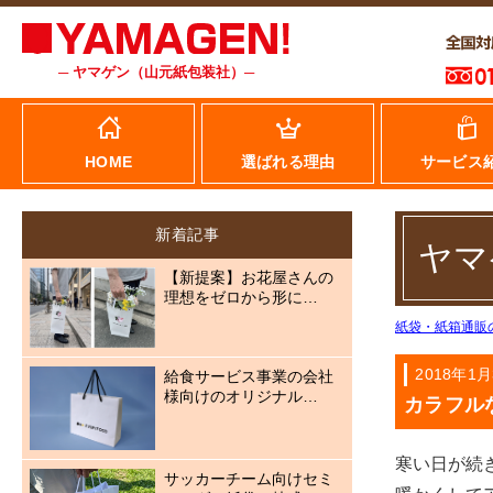
─ ヤマゲン（山元紙包装社）─
HOME
選ばれる理由
サービス
新着記事
ヤマ
【新提案】お花屋さんの
理想をゼロから形に…
紙袋・紙箱通販
2018年1月
給食サービス事業の会社
様向けのオリジナル…
カラフル
寒い日が続
サッカーチーム向けセミ