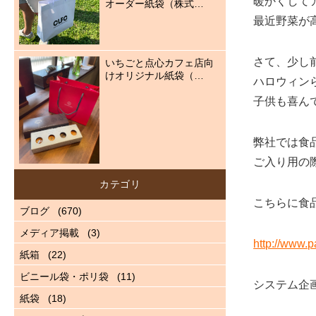
暖かくして
オーダー紙袋（株式…
最近野菜が
さて、少し
いちごと点心カフェ店向
けオリジナル紙袋（…
ハロウィン
子供も喜ん
弊社では食
ご入り用の
カテゴリ
こちらに食
ブログ
(670)
メディア掲載
(3)
http://www.p
紙箱
(22)
ビニール袋・ポリ袋
(11)
システム企
紙袋
(18)