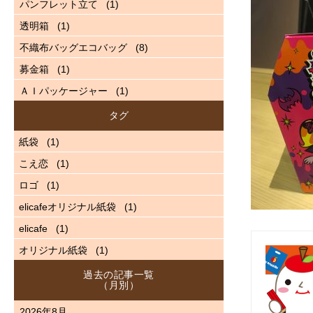
パンフレット立て
(1)
透明箱
(1)
不織布バッグエコバッグ
(8)
募金箱
(1)
ＡＩパッケージャー
(1)
タグ
紙袋
(1)
こえ恋
(1)
ロゴ
(1)
elicafeオリジナル紙袋
(1)
elicafe
(1)
オリジナル紙袋
(1)
過去の記事一覧
（月別）
2026年8月