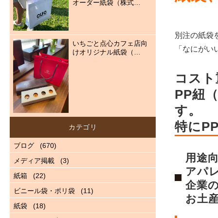
オーダー紙袋（株式…
別注の紙袋
いちごと点心カフェ店向
「なにがい
けオリジナル紙袋（…
コスト
PP紐
す。
特にP
カテゴリ
ブログ
(670)
用途
メディア掲載
(3)
アパ
紙箱
(22)
企業
ビニール袋・ポリ袋
(11)
お土
紙袋
(18)