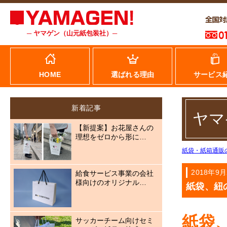
─ ヤマゲン（山元紙包装社）─
HOME
選ばれる理由
サービス
新着記事
ヤマ
【新提案】お花屋さんの
理想をゼロから形に…
紙袋・紙箱通販
2018年9
給食サービス事業の会社
様向けのオリジナル…
紙袋、紐
紙袋
サッカーチーム向けセミ