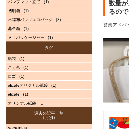
パンフレット立て
(1)
数量が
るので
透明箱
(1)
不織布バッグエコバッグ
(8)
営業アドバ
募金箱
(1)
ＡＩパッケージャー
(1)
タグ
紙袋
(1)
こえ恋
(1)
ロゴ
(1)
elicafeオリジナル紙袋
(1)
elicafe
(1)
オリジナル紙袋
(1)
過去の記事一覧
（月別）
2026年8月