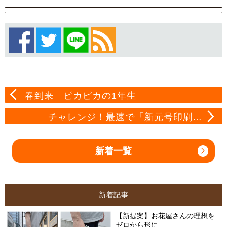
春到来 ピカピカの1年生
チャレンジ！最速で「新元号印刷…
新着一覧
新着記事
【新提案】お花屋さんの理想を
ゼロから形に…