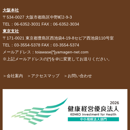
大阪本社
HOME
選ばれる理由
〒534-0027 大阪市都島区中野町2-9-3
TEL：06-6352-3031 FAX：06-6352-3034
紙袋・手提げ袋
ポリ袋・ビニール袋
東京支社
〒171-0021 東京都豊島区西池袋4-19-8セピア西池袋110号室
サービス紹介
お客様の声
TEL：03-3554-5378 FAX：03-3554-5374
メールアドレス：toiawase[*]yamagen-net.com
紙箱・段ボール
不織布バッグ
※上記メールアドレスの[*]を＠に変更してお送りください。
パッケージ
紙袋自動お見積り
お問い合わせ
＞会社案内
＞アクセスマップ
＞お問い合わせ
布キャンバストート
クロスレジャーバッグ
エコバッグ
会社概要・沿革
アクセスマップ
ペーパーレザーバッグ
米袋
スタッフ紹介
採用情報