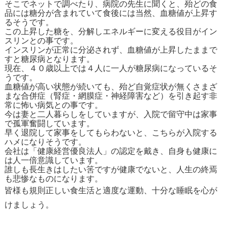
そこでネットで調べたり、病院の先生に聞くと、
殆どの食
品には糖分が含まれていて食後には当然、血糖値が上昇す
るそうです。
この上昇した糖を、
分解しエネルギーに変える役目がイン
スリンとの事です。
インスリンが正常に分泌されず、
血糖値が上昇したままで
すと糖尿病となります。
現在、４０歳以上では４人に一人が糖尿病になっているそ
うです。
血糖値が高い状態が続いても、
殆ど自覚症状が無くさまざ
まな合併症（腎症・網膜症・神経障害など）を引き起す非
常に怖い病気との事です。
今は妻と二人暮らしをしていますが、
入院で留守中は家事
で孤軍奮闘しています。
早く退院して家事をしてもらわないと、
こちらが入院する
ハメになりそうです。
会社は「健康経営優良法人」の認定を戴き、
自身も健康に
は人一倍意識しています。
誰しも長生きはしたい筈ですが健康でないと、
人生の終焉
も悲惨なものになります。
皆様も規則正しい食生活と適度な運動、
十分な睡眠を心が
けましょう。