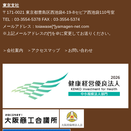
紙袋・手提げ袋
ポリ袋・ビニール袋
東京支社
〒171-0021 東京都豊島区西池袋4-19-8セピア西池袋110号室
サービス紹介
お客様の声
TEL：03-3554-5378 FAX：03-3554-5374
メールアドレス：toiawase[*]yamagen-net.com
紙箱・段ボール
不織布バッグ
※上記メールアドレスの[*]を＠に変更してお送りください。
パッケージ
紙袋自動お見積り
お問い合わせ
＞会社案内
＞アクセスマップ
＞お問い合わせ
布キャンバストート
クロスレジャーバッグ
エコバッグ
会社概要・沿革
アクセスマップ
ペーパーレザーバッグ
米袋
スタッフ紹介
採用情報
カタログ/パンフレット
アクセサリー・
スタンド
ジュエリーボックス
当社の協力工場の設備紹介
環境への配慮