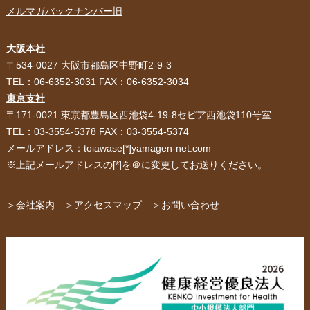
メルマガバックナンバー旧
大阪本社
HOME
選ばれる理由
〒534-0027 大阪市都島区中野町2-9-3
TEL：06-6352-3031 FAX：06-6352-3034
紙袋・手提げ袋
ポリ袋・ビニール袋
東京支社
〒171-0021 東京都豊島区西池袋4-19-8セピア西池袋110号室
サービス紹介
お客様の声
TEL：03-3554-5378 FAX：03-3554-5374
メールアドレス：toiawase[*]yamagen-net.com
紙箱・段ボール
不織布バッグ
※上記メールアドレスの[*]を＠に変更してお送りください。
パッケージ
紙袋自動お見積り
お問い合わせ
＞会社案内
＞アクセスマップ
＞お問い合わせ
布キャンバストート
クロスレジャーバッグ
エコバッグ
会社概要・沿革
アクセスマップ
ペーパーレザーバッグ
米袋