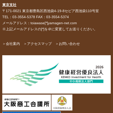
紙袋・手提げ袋
ポリ袋・ビニール袋
東京支社
〒171-0021 東京都豊島区西池袋4-19-8セピア西池袋110号室
サービス紹介
お客様の声
TEL：03-3554-5378 FAX：03-3554-5374
メールアドレス：toiawase[*]yamagen-net.com
紙箱・段ボール
不織布バッグ
※上記メールアドレスの[*]を＠に変更してお送りください。
パッケージ
紙袋自動お見積り
お問い合わせ
＞会社案内
＞アクセスマップ
＞お問い合わせ
布キャンバストート
クロスレジャーバッグ
エコバッグ
会社概要・沿革
アクセスマップ
ペーパーレザーバッグ
米袋
スタッフ紹介
採用情報
カタログ/パンフレット
アクセサリー・
スタンド
ジュエリーボックス
当社の協力工場の設備紹介
環境への配慮