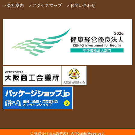
＞会社案内
＞アクセスマップ
＞お問い合わせ
布キャンバストート
クロスレジャーバッグ
エコバッグ
会社概要・沿革
アクセスマップ
ペーパーレザーバッグ
米袋
スタッフ紹介
採用情報
カタログ/パンフレット
アクセサリー・
スタンド
ジュエリーボックス
当社の協力工場の設備紹介
環境への配慮
名刺箱
宅配袋・メール便BOX
個人情報の取扱について
TojiToji（トジトジ）
TUMEMO（ツメモ）
© 株式会社山元紙包装社 All Rights Reserved.