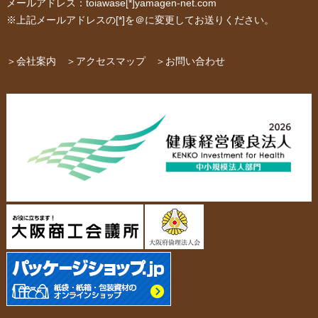
メールアドレス：toiawase[*]yamagen-net.com
紙箱・段ボール
不織布バッグ
※上記メールアドレスの[*]を＠に変更してお送りください。
パッケージ
紙袋自動お見積り
お問い合わせ
＞会社案内
＞アクセスマップ
＞お問い合わせ
布キャンバストート
クロスレジャーバッグ
エコバッグ
会社概要・沿革
アクセスマップ
ペーパーレザーバッグ
米袋
スタッフ紹介
採用情報
カタログ/パンフレット
アクセサリー・
スタンド
ジュエリーボックス
当社の協力工場の設備紹介
環境への配慮
名刺箱
宅配袋・メール便BOX
個人情報の取扱について