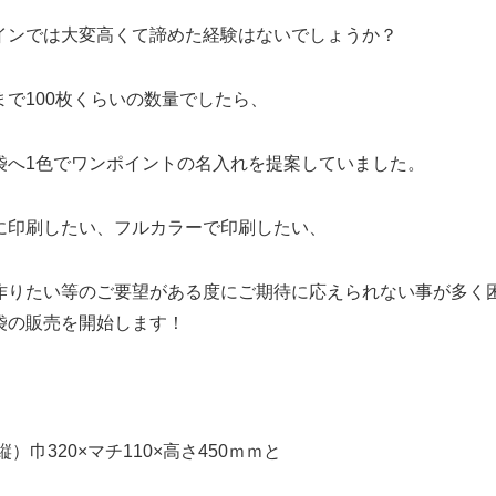
インでは大変高くて諦めた経験はないでしょうか？
まで100枚くらいの数量でしたら、
袋へ1色でワンポイントの名入れを提案していました。
に印刷したい、フルカラーで印刷したい、
作りたい等のご要望がある度にご期待に応えられない事が多く困
袋の販売を開始します！
縦）巾320×マチ110×高さ450ｍｍと