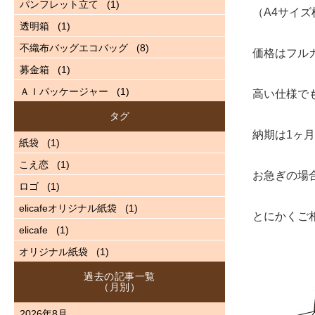
パンフレット立て
(1)
（A4サイズ
透明箱
(1)
不織布バッグエコバッグ
(8)
価格はフル
募金箱
(1)
ＡＩパッケージャー
(1)
高い仕様で
タグ
納期は1ヶ
紙袋
(1)
こえ恋
(1)
お急ぎの場
ロゴ
(1)
elicafeオリジナル紙袋
(1)
とにかくご
elicafe
(1)
オリジナル紙袋
(1)
過去の記事一覧
（月別）
2026年8月