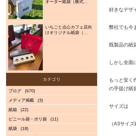
オーダー紙袋（株式…
好きなデザ
いちごと点心カフェ店向
弊社でも今
けオリジナル紙袋（…
既製品の紙
しかし全面
カテゴリ
もっと安く
の手提げ紙
ブログ
(670)
メディア掲載
(3)
サイズは
紙箱
(22)
ビニール袋・ポリ袋
(11)
（A3サイズ
紙袋
(18)