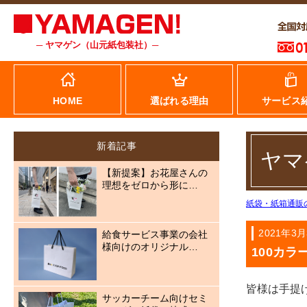
─ ヤマゲン（山元紙包装社）─
HOME
選ばれる理由
サービス
新着記事
ヤマ
【新提案】お花屋さんの
理想をゼロから形に…
紙袋・紙箱通販
2021年3月
給食サービス事業の会社
様向けのオリジナル…
100カラ
皆様は手提
サッカーチーム向けセミ