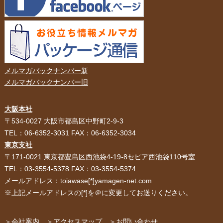
メルマガバックナンバー新
メルマガバックナンバー旧
大阪本社
HOME
選ばれる理由
〒534-0027 大阪市都島区中野町2-9-3
TEL：06-6352-3031 FAX：06-6352-3034
紙袋・手提げ袋
ポリ袋・ビニール袋
東京支社
〒171-0021 東京都豊島区西池袋4-19-8セピア西池袋110号室
サービス紹介
お客様の声
TEL：03-3554-5378 FAX：03-3554-5374
メールアドレス：toiawase[*]yamagen-net.com
紙箱・段ボール
不織布バッグ
※上記メールアドレスの[*]を＠に変更してお送りください。
パッケージ
紙袋自動お見積り
お問い合わせ
＞会社案内
＞アクセスマップ
＞お問い合わせ