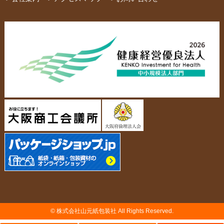
布キャンバストート
クロスレジャーバッグ
エコバッグ
会社概要・沿革
アクセスマップ
ペーパーレザーバッグ
米袋
スタッフ紹介
採用情報
カタログ/パンフレット
アクセサリー・
スタンド
ジュエリーボックス
当社の協力工場の設備紹介
環境への配慮
名刺箱
宅配袋・メール便BOX
個人情報の取扱について
TojiToji（トジトジ）
TUMEMO（ツメモ）
© 株式会社山元紙包装社 All Rights Reserved.
納品までの流れ
製造前の確認事項