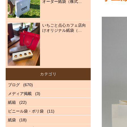
オーダー紙袋（株式…
いちごと点心カフェ店向
けオリジナル紙袋（…
カテゴリ
ブログ
(670)
メディア掲載
(3)
紙箱
(22)
ビニール袋・ポリ袋
(11)
紙袋
(18)