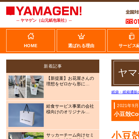
─ ヤマゲン（山元紙包装社）─
HOME
選ばれる理由
サービス
新着記事
ヤマ
【新提案】お花屋さんの
理想をゼロから形に…
紙袋・紙箱通販
2021年9
給食サービス事業の会社
様向けのオリジナル…
小豆殻C
小豆
サッカーチーム向けセミ