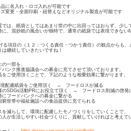
既製品に名入れ・ロゴ入れが可能です
サイズ変更・全面印刷・紐替えなどオリジナル製造が可能です
質では、紙袋としてはあまり世の中に出回ってはおらず、少し
時に、混抄紙の風合いが独特で、通常の紙袋では表現できない
掲げる項目の（１２：つくる責任・つかう責任）の観点からも、
りは継続していきたいですね！
上の一部を、
バンク推進協議会への募金に充てさせて頂いております。
をご使用頂くことで、下記のような相乗効果に繋がります。
境配慮紙袋をご使用頂く → フードロスが減る
のSDGs活動PRにお役立て頂く → フードロス削減の啓発
にフードバンクへの募金に繋がる
窮世帯や福祉施設への食品提供に充てられる
を減らして、環境に配慮したモノづくりをしていくことで、
人が生活しやすい社会づくりに、貢献していければと考えて
フォーム：
https://www.yamagen-net.com/form/