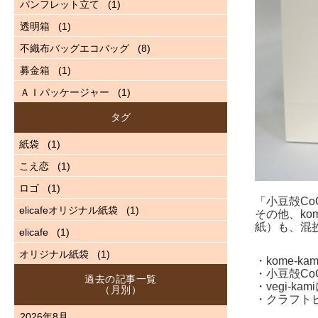
パンフレット立て
(1)
透明箱
(1)
不織布バッグエコバッグ
(8)
募金箱
(1)
ＡＩパッケージャー
(1)
タグ
紙袋
(1)
こえ恋
(1)
ロゴ
(1)
「小豆殻C
elicafeオリジナル紙袋
(1)
その他、ko
紙）も、混
elicafe
(1)
オリジナル紙袋
(1)
・kome-ka
・小豆殻C
過去の記事一覧
・vegi-k
（月別）
・クラフト
2026年8月