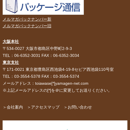
メルマガバックナンバー新
メルマガバックナンバー旧
大阪本社
HOME
選ばれる理由
〒534-0027 大阪市都島区中野町2-9-3
TEL：06-6352-3031 FAX：06-6352-3034
紙袋・手提げ袋
ポリ袋・ビニール袋
東京支社
〒171-0021 東京都豊島区西池袋4-19-8セピア西池袋110号室
サービス紹介
お客様の声
TEL：03-3554-5378 FAX：03-3554-5374
メールアドレス：toiawase[*]yamagen-net.com
紙箱・段ボール
不織布バッグ
※上記メールアドレスの[*]を＠に変更してお送りください。
パッケージ
紙袋自動お見積り
お問い合わせ
＞会社案内
＞アクセスマップ
＞お問い合わせ
布キャンバストート
クロスレジャーバッグ
エコバッグ
会社概要・沿革
アクセスマップ