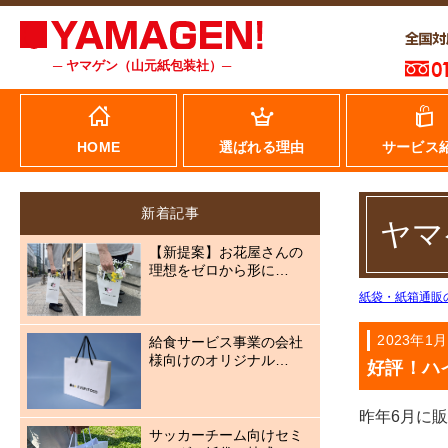
─ ヤマゲン（山元紙包装社）─
HOME
選ばれる理由
サービス
新着記事
ヤマ
【新提案】お花屋さんの
理想をゼロから形に…
紙袋・紙箱通販
2023年1月
給食サービス事業の会社
様向けのオリジナル…
好評！ハ
昨年6月に
サッカーチーム向けセミ