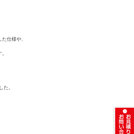
した仕様や、
す。
した。