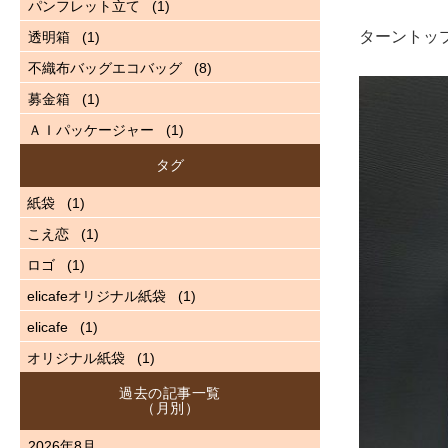
パンフレット立て
(1)
ターントッ
透明箱
(1)
不織布バッグエコバッグ
(8)
募金箱
(1)
ＡＩパッケージャー
(1)
タグ
紙袋
(1)
こえ恋
(1)
ロゴ
(1)
elicafeオリジナル紙袋
(1)
elicafe
(1)
オリジナル紙袋
(1)
過去の記事一覧
（月別）
2026年8月