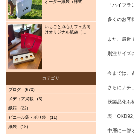
オーダー紙袋（株式…
「ハイブラ
多くのお客
いちごと点心カフェ店向
けオリジナル紙袋（…
また、最近
別注サイズ
今までは、
カテゴリ
さらにナチ
ブログ
(670)
メディア掲載
(3)
既製品化も
紙箱
(22)
表「OKD
ビニール袋・ポリ袋
(11)
紙袋
(18)
中層に一部