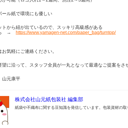
ボール紙で環境にも優しい
ットから紐が出ているので、スッキリ高級感がある
ちら →
https://www.yamagen-net.com/paper_bag/turntop/
はお気軽にご連絡ください。
要望に沿って、スタッフ全員が一丸となって最適なご提案をさ
 山元康平
株式会社山元紙包装社 編集部
紙袋や不織布に関する豆知識を発信しています。包装資材の取