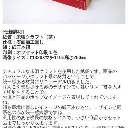
[仕様詳細]
紙質：未晒クラフト（茶）
仕様：表面加工無し
紐：紙三本紐
印刷：オフセット印刷１色
画像サイズ：巾320×マチ110×高さ260㎜
ナチュラルな未晒クラフトを使用した紙袋です。商品の
パッケージがクラフト系の材質ということで、
統一感ある材質にリニューアル頂きました。
りんごを想起させる赤のデザインで可愛いリンゴ君を大き
く印刷をすることで、
お店と商品のポップなイメージを表現してくれています
ね。
紐も環境に優しいイメージの紙三本ひもで、デザインと同
系色の赤が統一感抜群ですね。
汎用性のある横長の規格サイズで、小さい商品からセット
品までしっかり収まります。
同様の紙袋に500枚から製造可能ですので、お気軽にお問合