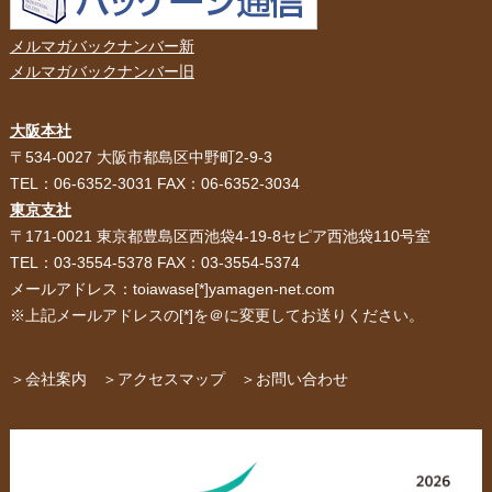
メルマガバックナンバー新
メルマガバックナンバー旧
大阪本社
HOME
選ばれる理由
〒534-0027 大阪市都島区中野町2-9-3
TEL：06-6352-3031 FAX：06-6352-3034
紙袋・手提げ袋
ポリ袋・ビニール袋
東京支社
〒171-0021 東京都豊島区西池袋4-19-8セピア西池袋110号室
サービス紹介
お客様の声
TEL：03-3554-5378 FAX：03-3554-5374
メールアドレス：toiawase[*]yamagen-net.com
紙箱・段ボール
不織布バッグ
※上記メールアドレスの[*]を＠に変更してお送りください。
パッケージ
紙袋自動お見積り
お問い合わせ
＞会社案内
＞アクセスマップ
＞お問い合わせ
布キャンバストート
クロスレジャーバッグ
エコバッグ
会社概要・沿革
アクセスマップ