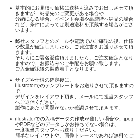
基本的にお見積り価格に送料も込みでお出しさせて頂
きますが、納品先のご変更がある場合や、
分納になる場合、イベント会場や高層階へ納品の場合
など、条件によっては別途送料を頂戴する場合がござ
います。
弊社スタッフとのメールや電話でのご確認の後、仕様
や数量が確定しましたら、ご発注書をお送りさせて頂
きます。
そちらにご署名返信頂けましたら、ご注文確定となり
ますので、お振込みのご手配をお願い致します。
ご入金確認後の製造着手となります。
サイズや仕様の確定後に、
illustratorでのテンプレートをお送りさせて頂きますの
で、
デザインをレイアウト頂き、メールにて担当スタッフ
へご返信ください。
製作にあたり問題がないか確認させて頂きます。
illustratorでの入稿データの作成が難しい場合や、jpeg
やPDFなどのデータしかお持ちでない場合は、
一度担当スタッフへお送りください。
簡単なレイアウトや、画像トレースであれば無料でご