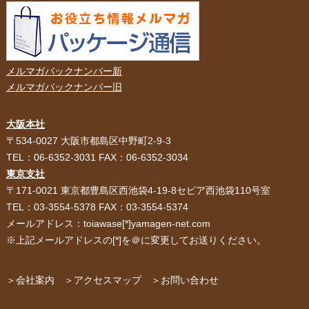
メルマガバックナンバー新
メルマガバックナンバー旧
大阪本社
HOME
選ばれる理由
〒534-0027 大阪市都島区中野町2-9-3
TEL：06-6352-3031 FAX：06-6352-3034
紙袋・手提げ袋
ポリ袋・ビニール袋
東京支社
〒171-0021 東京都豊島区西池袋4-19-8セピア西池袋110号室
サービス紹介
お客様の声
TEL：03-3554-5378 FAX：03-3554-5374
メールアドレス：toiawase[*]yamagen-net.com
紙箱・段ボール
不織布バッグ
※上記メールアドレスの[*]を＠に変更してお送りください。
パッケージ
紙袋自動お見積り
お問い合わせ
＞会社案内
＞アクセスマップ
＞お問い合わせ
布キャンバストート
クロスレジャーバッグ
エコバッグ