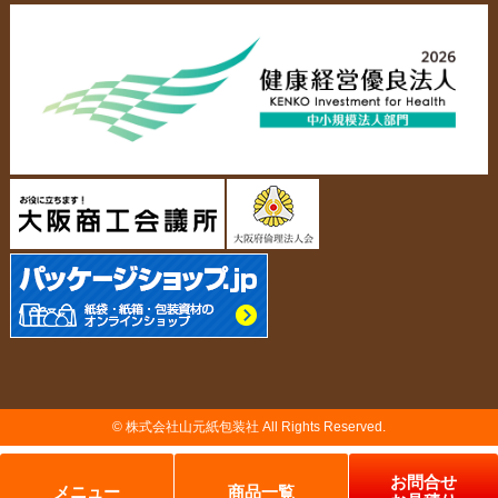
会社概要・沿革
アクセスマップ
ペーパーレザーバッグ
米袋
スタッフ紹介
採用情報
カタログ/パンフレット
アクセサリー・
スタンド
ジュエリーボックス
当社の協力工場の設備紹介
環境への配慮
名刺箱
宅配袋・メール便BOX
個人情報の取扱について
TojiToji（トジトジ）
TUMEMO（ツメモ）
© 株式会社山元紙包装社 All Rights Reserved.
納品までの流れ
製造前の確認事項
お問合せ
ドスコイ相撲セット
その他
メニュー
商品一覧