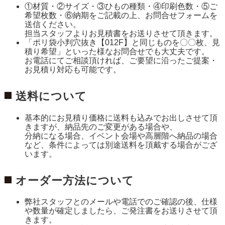
①材質・②サイズ・③ひもの種類・④印刷色数・⑤ご
希望枚数・⑥納期をご記載の上、お問合せフォームを
送信ください。
担当スタッフよりお見積書をお送りさせて頂きます。
「ポリ袋小判穴抜き【012F】と同じものを〇〇枚、見
積り希望」といった様なお問合せでも大丈夫です。
お電話にてご相談頂ければ、ご要望に沿ったご提案・
お見積り対応も可能です。
送料について
基本的にお見積り価格に送料も込みでお出しさせて頂
きますが、納品先のご変更がある場合や、
分納になる場合、イベント会場や高層階へ納品の場合
など、条件によっては別途送料を頂戴する場合がござ
います。
オーダー方法について
弊社スタッフとのメールや電話でのご確認の後、仕様
や数量が確定しましたら、ご発注書をお送りさせて頂
きます。