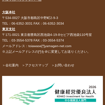
大阪本社
HOME
選ばれる理由
〒534-0027 大阪市都島区中野町2-9-3
TEL：06-6352-3031 FAX：06-6352-3034
紙袋・手提げ袋
ポリ袋・ビニール袋
東京支社
〒171-0021 東京都豊島区西池袋4-19-8セピア西池袋110号室
サービス紹介
お客様の声
TEL：03-3554-5378 FAX：03-3554-5374
メールアドレス：toiawase[*]yamagen-net.com
紙箱・段ボール
不織布バッグ
※上記メールアドレスの[*]を＠に変更してお送りください。
パッケージ
紙袋自動お見積り
お問い合わせ
＞会社案内
＞アクセスマップ
＞お問い合わせ
布キャンバストート
クロスレジャーバッグ
エコバッグ
会社概要・沿革
アクセスマップ
ペーパーレザーバッグ
米袋
スタッフ紹介
採用情報