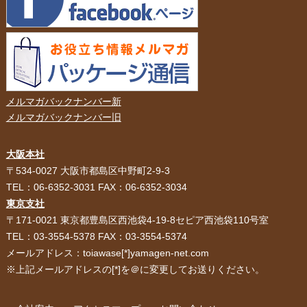
メルマガバックナンバー新
メルマガバックナンバー旧
大阪本社
HOME
選ばれる理由
〒534-0027 大阪市都島区中野町2-9-3
TEL：06-6352-3031 FAX：06-6352-3034
紙袋・手提げ袋
ポリ袋・ビニール袋
東京支社
〒171-0021 東京都豊島区西池袋4-19-8セピア西池袋110号室
サービス紹介
お客様の声
TEL：03-3554-5378 FAX：03-3554-5374
メールアドレス：toiawase[*]yamagen-net.com
紙箱・段ボール
不織布バッグ
※上記メールアドレスの[*]を＠に変更してお送りください。
パッケージ
紙袋自動お見積り
お問い合わせ