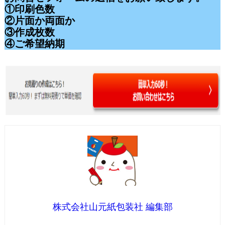
①印刷色数
②片面か両面か
③作成枚数
④ご希望納期
株式会社山元紙包装社 編集部