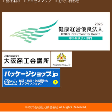
＞会社案内
＞アクセスマップ
＞お問い合わせ
布キャンバストート
クロスレジャーバッグ
エコバッグ
会社概要・沿革
アクセスマップ
ペーパーレザーバッグ
米袋
スタッフ紹介
採用情報
カタログ/パンフレット
アクセサリー・
スタンド
ジュエリーボックス
当社の協力工場の設備紹介
環境への配慮
名刺箱
宅配袋・メール便BOX
個人情報の取扱について
TojiToji（トジトジ）
TUMEMO（ツメモ）
© 株式会社山元紙包装社 All Rights Reserved.
納品までの流れ
製造前の確認事項