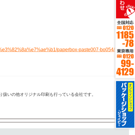
bc%e3%82%8a%e7%ae%b1/paperbox-paste007-bo054/
り扱いの他オリジナル印刷も行っている会社です。