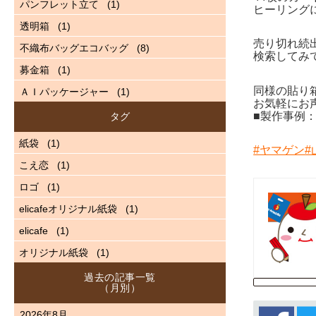
パンフレット立て
(1)
ヒーリング
透明箱
(1)
売り切れ続
不織布バッグエコバッグ
(8)
検索してみ
募金箱
(1)
同様の貼り
ＡＩパッケージャー
(1)
お気軽にお
■製作事例
タグ
紙袋
(1)
#ヤマゲン
#
こえ恋
(1)
ロゴ
(1)
elicafeオリジナル紙袋
(1)
elicafe
(1)
オリジナル紙袋
(1)
過去の記事一覧
（月別）
2026年8月