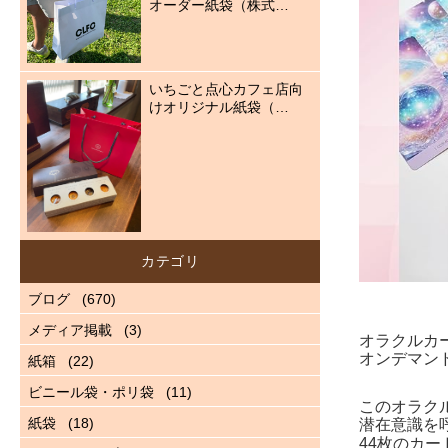
オーダー紙袋（株式…
いちごと点心カフェ店向
けオリジナル紙袋（…
カテゴリ
ブログ
(670)
メディア掲載
(3)
オラクルカ
オンデマン
紙箱
(22)
ビニール袋・ポリ袋
(11)
このオラク
紙袋
(18)
潜在意識を
44枚のカ