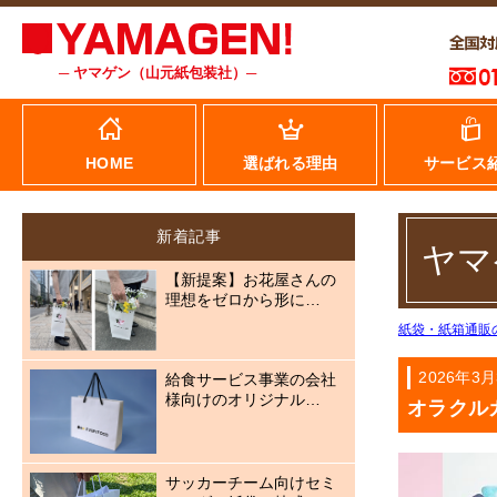
─ ヤマゲン（山元紙包装社）─
HOME
選ばれる理由
サービス
新着記事
ヤマ
【新提案】お花屋さんの
理想をゼロから形に…
紙袋・紙箱通販
2026年3
給食サービス事業の会社
様向けのオリジナル…
オラクル
サッカーチーム向けセミ