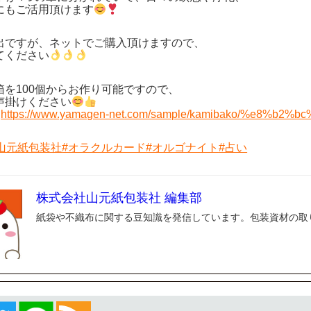
にもご活用頂けます
出ですが、ネットでご購入頂けますので、
てください
箱を100個からお作り可能ですので、
声掛けください
：
https://www.yamagen-net.com/sample/kamibako/%e8%b2%
山元紙包装社
#オラクルカード
#オルゴナイト
#占い
株式会社山元紙包装社 編集部
紙袋や不織布に関する豆知識を発信しています。包装資材の取