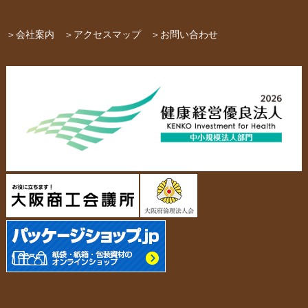
パッケージ
紙袋自動お見積り
お問い合わせ
＞会社案内
＞アクセスマップ
＞お問い合わせ
布キャンバストート
クロスレジャーバッグ
エコバッグ
会社概要・沿革
アクセスマップ
ペーパーレザーバッグ
米袋
スタッフ紹介
採用情報
カタログ/パンフレット
アクセサリー・
スタンド
ジュエリーボックス
当社の協力工場の設備紹介
環境への配慮
名刺箱
宅配袋・メール便BOX
個人情報の取扱について
TojiToji（トジトジ）
TUMEMO（ツメモ）