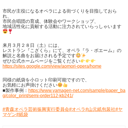
市民が主役になるオペラによる街づくりを目指しておら
れ、
市民合唱団の育成、体験会やワークショップ、
地域活性化に貢献する活動に注力されていらっしゃいます
来月３月２８日（土）には、
レストラン『こざくら』にて、オペラ『ラ・ボエーム』の
解説と名曲をお届けされる予定です
ぜひ公式ホームページをご覧ください
https://sites.google.com/view/aomori-opera/home
同様の紙袋を小ロット印刷可能ですので、
お気軽にお声掛けください
■製作事例：
https://www.yamagen-net.com/sample/paper_ba
g/color_print/semi-order112-kb241/
#青森オペラ芸術振興実行委員会
#オペラ
#山元紙包装社
#ヤ
マゲン
#紙袋