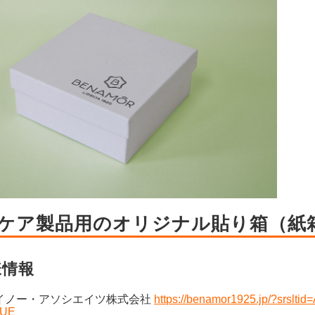
ケア製品用のオリジナル貼り箱（紙
様情報
イノー・アソシエイツ株式会社
https://benamor1925.jp/?sr
8UE