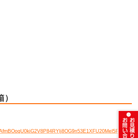
箱）
sltid=AfmBOoqU0kiG2V8P84RYlj8OG9n53E1XFU20MeI5FDbU6