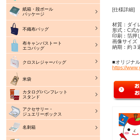
紙箱・段ボール
[仕様詳細]
パッケージ
材質：ダイ
不織布バッグ
形式：C式
印刷：箔押
画像サイズ（
布キャンバストート
納期：約３
エコバッグ
■オリジナ
クロスレジャーバッグ
https://www
米袋
カタログ/パンフレット
スタンド
アクセサリー・
ジュエリーボックス
名刺箱