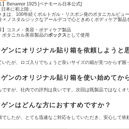
Benamor 1925 [ベナモール日本公式]
月、日本に初上陸 。
さまは、100年続くポルトガル・リスボン発のボタニカルビュ
分 × ノスタルジックなアールデコで心ときめくボディケア製品
界】コスメ・美容・ボディケア製品
】ボタニカル美容製品の
ボックス
として使用
マゲンにオリジナル貼り箱を依頼しようと
ていたが、ロゴ入りでちょうど良いサイズの箱が見つからず困
マゲンのオリジナル貼り箱を使い始めてか
らですが、社内での評判は良いです。次回は既製品ではなくオ
マゲンはどんな方におすすめですか？
頼でしたが、とても迅速なご対応をしていただき、安心して依