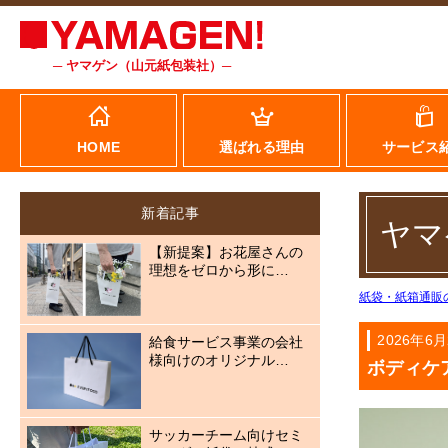
─ ヤマゲン（山元紙包装社）─
HOME
選ばれる理由
サービス
新着記事
ヤマ
【新提案】お花屋さんの
理想をゼロから形に…
紙袋・紙箱通販
2026年6月
給食サービス事業の会社
様向けのオリジナル…
ボディケ
サッカーチーム向けセミ