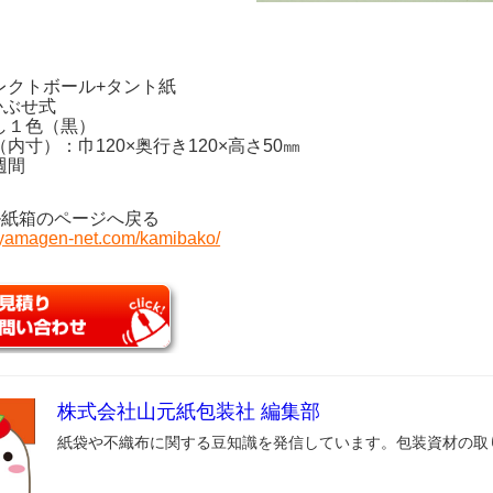
レクトボール+タント紙
かぶせ式
し１色（黒）
内寸）：巾120×奥行き120×高さ50㎜
週間
ル紙箱のページへ戻る
.yamagen-net.com/kamibako/
株式会社山元紙包装社 編集部
紙袋や不織布に関する豆知識を発信しています。包装資材の取