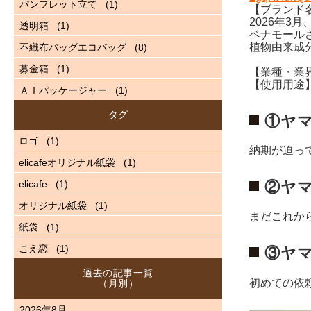
パンフレット立て
(1)
【ブランド名】
2026年3
透明箱
(1)
ベナモール
植物由来成
不織布バッグエコバッグ
(8)
募金箱
(1)
【業種・業
【使用用途
ＡＩパッケージャー
(1)
タグ
①ヤ
ロゴ
(1)
納期が迫っ
elicafeオリジナル紙袋
(1)
elicafe
(1)
②ヤ
オリジナル紙袋
(1)
まだこれか
紙袋
(1)
こえ恋
(1)
③ヤ
過去の記事一覧
初めての依
（月別）
2026年8月