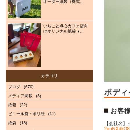
オーダー紙袋（株式…
いちごと点心カフェ店向
けオリジナル紙袋（…
カテゴリ
ブログ
(670)
ボディ
メディア掲載
(3)
紙箱
(22)
お客
ビニール袋・ポリ袋
(11)
紙袋
(18)
【会社名】
2gqNXdkQ