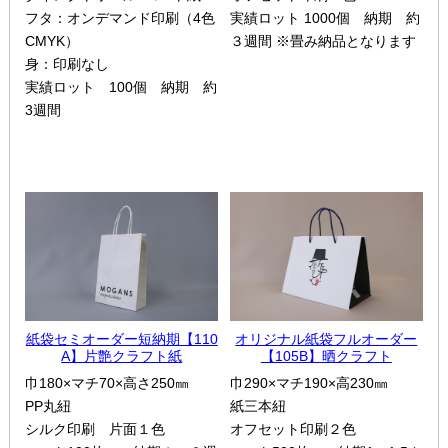
フタ：オンデマンド印刷（4色
実績ロット 1000個 納期 約
CMYK）
３週間 ※畳み納品となります
身：印刷なし
実績ロット 100個 納期 約
3週間
紙袋セミオーダー短納期【110
オリジナル紙袋フルオーダー
A】片艶クラフト紙
【105B】晒クラフト
巾180×マチ70×高さ250㎜
巾290×マチ190×高230㎜
PP丸紐
紙三本紐
シルク印刷 片面１色
オフセット印刷２色