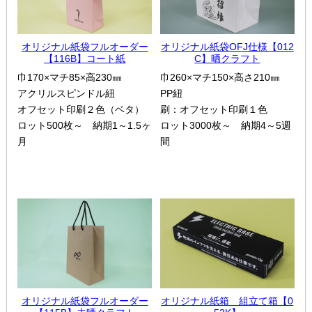
オリジナル紙袋フルオーダー
オリジナル紙袋OFJ仕様【012
【116B】コート紙
C】晒クラフト
巾170×マチ85×高230㎜
巾260×マチ150×高さ210㎜
アクリルスピンドル紐
PP紐
オフセット印刷２色（ベタ）
刷：オフセット印刷１色
ロット500枚～ 納期1～1.5ヶ
ロット3000枚～ 納期4～5週
月
間
オリジナル紙袋フルオーダー
オリジナル紙箱 組立て箱【0