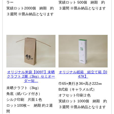
ラー
実績ロット 500個 納期 約
実績ロット2000個 納期 約
３週間 ※畳み納品となります
３週間 ※畳み納品となります
オリジナル米袋【009T】未晒
オリジナル紙箱 組立て箱【0
クラフト 2層（3kg）セミオー
47K】
ダー短…
巾65×奥行き36×高さ222㎜
未晒クラフト（3kg）
B式箱（キャラメル式）
角底（紙バンド付き）
オフセット印刷２色
シルク印刷 片面１色
実績ロット 1000個 納期 約
ロット100枚～ 納期 約２週
３週間 ※畳み納品となります
間