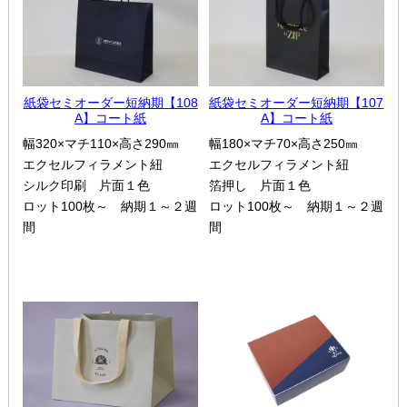
紙袋セミオーダー短納期【108
紙袋セミオーダー短納期【107
A】コート紙
A】コート紙
幅320×マチ110×高さ290㎜
幅180×マチ70×高さ250㎜
エクセルフィラメント紐
エクセルフィラメント紐
シルク印刷 片面１色
箔押し 片面１色
ロット100枚～ 納期１～２週
ロット100枚～ 納期１～２週
間
間