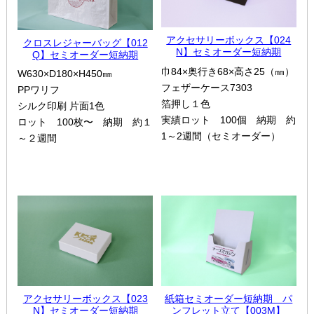
アクセサリーボックス【024
クロスレジャーバッグ【012
N】セミオーダー短納期
Q】セミオーダー短納期
巾84×奥行き68×高さ25（㎜）
W630×D180×H450㎜
フェザーケース7303
PPワリフ
箔押し１色
シルク印刷 片面1色
実績ロット 100個 納期 約
ロット 100枚〜 納期 約１
1～2週間（セミオーダー）
～２週間
アクセサリーボックス【023
紙箱セミオーダー短納期 パ
N】セミオーダー短納期
ンフレット立て【003M】