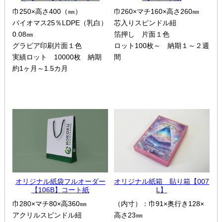
巾250×高さ400（㎜）
巾260×マチ160×高さ260㎜
バイオマス25％LDPE（乳白）
芯入りスピンドル紐
0.08㎜
箔押し 片面１色
グラビア印刷片面１色
ロット100枚～ 納期１～２週
実績ロット 10000枚 納期
間
約1ヶ月～1.5カ月
オリジナル紙袋フルオーダー
オリジナル紙箱 貼り箱【007
【106B】コート紙
L】
巾280×マチ80×高360㎜
（内寸）：巾91×奥行き128×
アクリルスピンドル紐
高さ23㎜