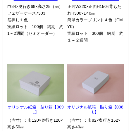
巾84×奥行き68×高さ25（㎜）
正面W220×正面H150×背もた
フェザーケース7303
れH300×D40㎜
箔押し１色
簡単カラープリント４色（CM
実績ロット 100個 納期 約
YK)
1～2週間（セミオーダー）
実績ロット 300個 納期 約
１～２週間
オリジナル紙箱 貼り箱【009
オリジナル紙箱 貼り箱【008
L】
L】
（内寸）：巾120×奥行き120×
（内寸）：巾82×奥行き152×
高さ50㎜
高さ40㎜