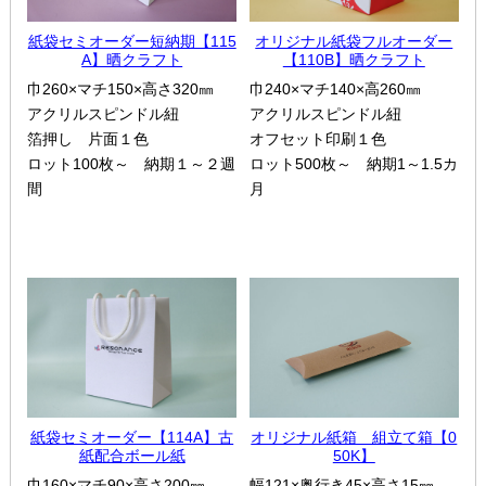
紙袋セミオーダー短納期【115
オリジナル紙袋フルオーダー
A】晒クラフト
【110B】晒クラフト
巾260×マチ150×高さ320㎜
巾240×マチ140×高260㎜
アクリルスピンドル紐
アクリルスピンドル紐
箔押し 片面１色
オフセット印刷１色
ロット100枚～ 納期１～２週
ロット500枚～ 納期1～1.5カ
間
月
紙袋セミオーダー【114A】古
オリジナル紙箱 組立て箱【0
紙配合ボール紙
50K】
巾160×マチ90×高さ200㎜
幅121×奥行き45×高さ15㎜