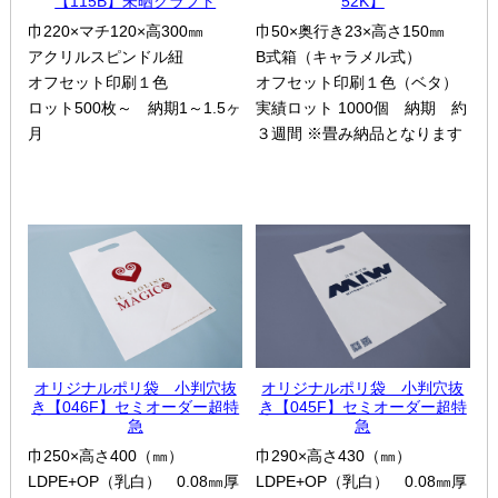
【115B】未晒クラフト
52K】
巾220×マチ120×高300㎜
巾50×奥行き23×高さ150㎜
アクリルスピンドル紐
B式箱（キャラメル式）
オフセット印刷１色
オフセット印刷１色（ベタ）
ロット500枚～ 納期1～1.5ヶ
実績ロット 1000個 納期 約
月
３週間 ※畳み納品となります
オリジナルポリ袋 小判穴抜
オリジナルポリ袋 小判穴抜
き【046F】セミオーダー超特
き【045F】セミオーダー超特
急
急
巾250×高さ400（㎜）
巾290×高さ430（㎜）
LDPE+OP（乳白） 0.08㎜厚
LDPE+OP（乳白） 0.08㎜厚