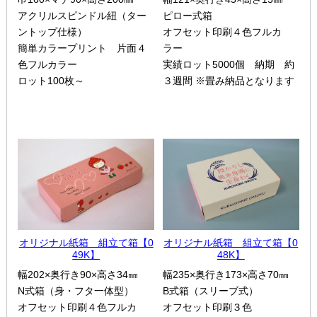
アクリルスピンドル紐（ター
ピロー式箱
ントップ仕様）
オフセット印刷４色フルカ
簡単カラープリント 片面４
ラー
色フルカラー
実績ロット5000個 納期 約
ロット100枚～
３週間 ※畳み納品となります
オリジナル紙箱 組立て箱【0
オリジナル紙箱 組立て箱【0
49K】
48K】
幅202×奥行き90×高さ34㎜
幅235×奥行き173×高さ70㎜
N式箱（身・フタ一体型）
B式箱（スリーブ式）
オフセット印刷４色フルカ
オフセット印刷３色