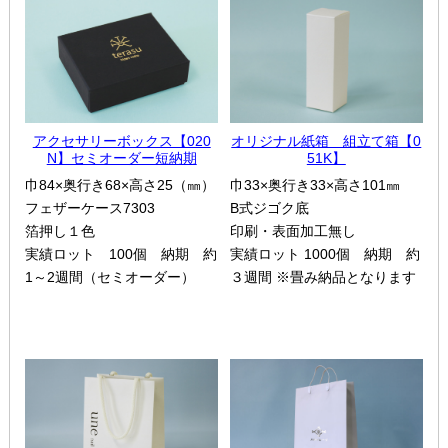
アクセサリーボックス【020
オリジナル紙箱 組立て箱【0
N】セミオーダー短納期
51K】
巾84×奥行き68×高さ25（㎜）
巾33×奥行き33×高さ101㎜
フェザーケース7303
B式ジゴク底
箔押し１色
印刷・表面加工無し
実績ロット 100個 納期 約
実績ロット 1000個 納期 約
1～2週間（セミオーダー）
３週間 ※畳み納品となります