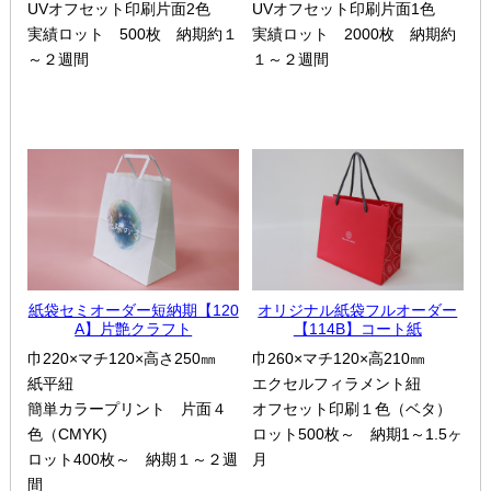
UVオフセット印刷片面2色
UVオフセット印刷片面1色
実績ロット 500枚 納期約１
実績ロット 2000枚 納期約
～２週間
１～２週間
紙袋セミオーダー短納期【120
オリジナル紙袋フルオーダー
A】片艶クラフト
【114B】コート紙
巾220×マチ120×高さ250㎜
巾260×マチ120×高210㎜
紙平紐
エクセルフィラメント紐
簡単カラープリント 片面４
オフセット印刷１色（ベタ）
色（CMYK)
ロット500枚～ 納期1～1.5ヶ
ロット400枚～ 納期１～２週
月
間