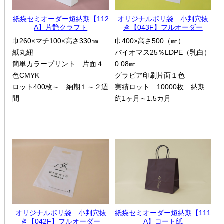
紙袋セミオーダー短納期【112
オリジナルポリ袋 小判穴抜
A】片艶クラフト
き【043F】フルオーダー
巾260×マチ100×高さ330㎜
巾400×高さ500（㎜）
紙丸紐
バイオマス25％LDPE（乳白）
簡単カラープリント 片面４
0.08㎜
色CMYK
グラビア印刷片面１色
ロット400枚～ 納期１～２週
実績ロット 10000枚 納期
間
約1ヶ月～1.5カ月
オリジナルポリ袋 小判穴抜
紙袋セミオーダー短納期【111
き【042F】フルオーダー
A】コート紙