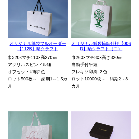
オリジナル紙袋フルオーダー
オリジナル紙袋輪転仕様【006
【112B】晒クラフト
D】晒クラフト（白）
巾320×マチ110×高270㎜
巾260×マチ80×高さ320㎜
アクリルスピンドル紐
自動手付平紐
オフセット印刷2色
フレキソ印刷 ２色
ロット500枚～ 納期1～1.5カ
ロット10000枚～ 納期2～3
月
カ月