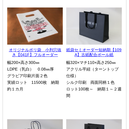
オリジナルポリ袋 小判穴抜
紙袋セミオーダー短納期【109
き【041F】フルオーダー
A】古紙配合ボール紙
幅200×高さ300㎜
幅320×マチ110×高さ250㎜
LDPE（乳白） 0.08㎜厚
アクリル平紐（ターントップ
グラビア印刷片面２色
仕様）
実績ロット 11500枚 納期
シルク印刷 両面同柄１色
約１カ月
ロット100枚～ 納期１～２週
間