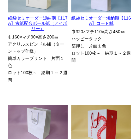
紙袋セミオーダー短納期【117
紙袋セミオーダー短納期【116
A】古紙配合ボール紙（アイボ
A】コート紙
リー）
巾320×マチ110×高さ450㎜
巾160×マチ90×高さ200㎜
ハッピータック
アクリルスピンドル紐（ター
箔押し 片面１色
ントップ仕様）
ロット100枚～ 納期１～２週
簡単カラープリント 片面１
間
色
ロット100枚～ 納期１～２週
間