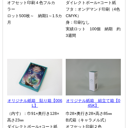
オフセット印刷４色フルカ
ダイレクトボール+コート紙
ラー
フタ：オンデマンド印刷（4色
ロット500枚～ 納期1～1.5カ
CMYK）
月
身：印刷なし
実績ロット 100個 納期 約
3週間
オリジナル紙箱 貼り箱【006
オリジナル紙箱 組立て箱【0
L】
45K】
（内寸）：巾91×奥行き128×
巾28×奥行き28×高さ85㎜
高さ23㎜
B式箱（キャラメル式）
ダイレクトボール+コート紙
オフセット印刷２色