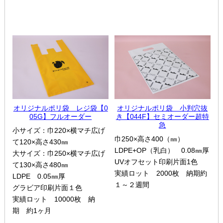
オリジナルポリ袋 レジ袋【0
オリジナルポリ袋 小判穴抜
05G】フルオーダー
き【044F】セミオーダー超特
急
小サイズ：巾220×横マチ広げ
巾250×高さ400（㎜）
て120×高さ430㎜
LDPE+OP（乳白） 0.08㎜厚
大サイズ：巾250×横マチ広げ
UVオフセット印刷片面1色
て130×高さ480㎜
実績ロット 2000枚 納期約
LDPE 0.05㎜厚
１～２週間
グラビア印刷片面１色
実績ロット 10000枚 納
期 約1ヶ月