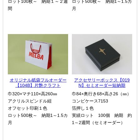
ロット100枚～ 納期１～２週
ロット500枚～ 納期1～1.5カ
間
月
オリジナル紙袋フルオーダー
アクセサリーボックス【019
【104B】片艶クラフト
N】セミオーダー短納期
巾320×マチ110×高260㎜
巾84×奥行き68×高さ26（㎜）
アクリルスピンドル紐
コンビケース7153
オフセット印刷１色
箔押し１色
ロット500枚～ 納期1～1.5カ
実績ロット 100個 納期 約
月
1～2週間（セミオーダー）