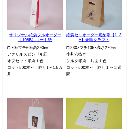
オリジナル紙袋フルオーダー
紙袋セミオーダー短納期【113
【108B】コート紙
A】未晒クラフト
巾70×マチ60×高290㎜
巾230×マチ135×高さ270㎜
アクリルスピンドル紐
小判穴抜き
オフセット印刷１色
シルク印刷 片面１色
ロット500枚～ 納期1～1.5カ
ロット500枚～ 納期１～２週
月
間