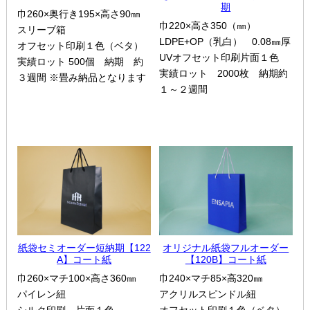
期
巾260×奥行き195×高さ90㎜
巾220×高さ350（㎜）
スリーブ箱
LDPE+OP（乳白） 0.08㎜厚
オフセット印刷１色（ベタ）
UVオフセット印刷片面１色
実績ロット 500個 納期 約
実績ロット 2000枚 納期約
３週間 ※畳み納品となります
１～２週間
紙袋セミオーダー短納期【122
オリジナル紙袋フルオーダー
A】コート紙
【120B】コート紙
巾260×マチ100×高さ360㎜
巾240×マチ85×高320㎜
パイレン紐
アクリルスピンドル紐