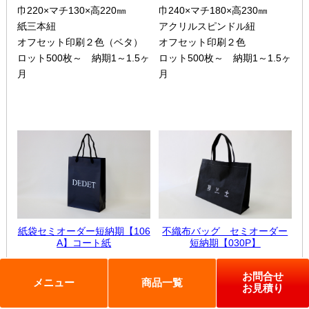
巾220×マチ130×高220㎜
巾240×マチ180×高230㎜
紙三本紐
アクリルスピンドル紐
ペーパーレザーバッグ
米袋
オフセット印刷２色（ベタ）
オフセット印刷２色
スタッフ紹介
採用情報
ロット500枚～ 納期1～1.5ヶ
ロット500枚～ 納期1～1.5ヶ
月
月
カタログ/パンフレット
アクセサリー・
スタンド
ジュエリーボックス
当社の協力工場の設備紹介
環境への配慮
名刺箱
宅配袋・メール便BOX
個人情報の取扱について
TojiToji（トジトジ）
TUMEMO（ツメモ）
紙袋セミオーダー短納期【106
不織布バッグ セミオーダー
A】コート紙
短納期【030P】
納品までの流れ
製造前の確認事項
幅180×マチ70×高さ250㎜
巾320×マチ90×高さ240㎜
お問合せ
ドスコイ相撲セット
その他
エクセルフィラメント紐
PP不織布
メニュー
商品一覧
お見積り
シルク印刷 片面１色
シルク印刷 片面１色