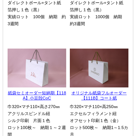
ダイレクトボール+タント紙
ダイレクトボール+タント紙
箔押し１色（黒）
箔押し１色（黒）
実績ロット 100個 納期 約
実績ロット 1000個 納期
3週間
約3週間
紙袋セミオーダー短納期【118
オリジナル紙袋フルオーダー
A】小豆殻CoC
【111B】コート紙
巾320×マチ110×高さ270㎜
巾320×マチ110×高250㎜
アクリルスピンドル紐
エクセルフィラメント紐
シルク印刷 片面１色
オフセット印刷１色（金）
ロット100枚～ 納期１～２週
ロット500枚～ 納期1～1.5カ
間
月