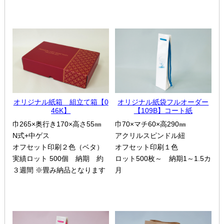
オリジナル紙箱 組立て箱【0
オリジナル紙袋フルオーダー
46K】
【109B】コート紙
巾265×奥行き170×高さ55㎜
巾70×マチ60×高290㎜
N式+中ゲス
アクリルスピンドル紐
オフセット印刷２色（ベタ）
オフセット印刷１色
実績ロット 500個 納期 約
ロット500枚～ 納期1～1.5カ
３週間 ※畳み納品となります
月