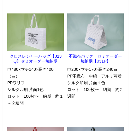
クロスレジャーバッグ【013
不織布バッグ セミオーダー
Q】セミオーダー短納期
短納期【031P】
巾480×マチ140×高さ400
巾230×マチ170×高さ240㎜
（㎜）
PP不織布・中綿・アルミ蒸着
PPワリフ
シルク印刷 片面１色
シルク印刷 片面1色
ロット 100枚〜 納期 約２
ロット 100枚〜 納期 約１
週間
～２週間