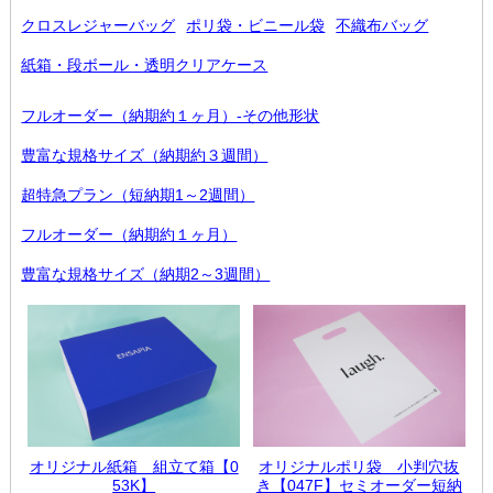
クロスレジャーバッグ
ポリ袋・ビニール袋
不織布バッグ
紙箱・段ボール・透明クリアケース
フルオーダー（納期約１ヶ月）-その他形状
豊富な規格サイズ（納期約３週間）
超特急プラン（短納期1～2週間）
フルオーダー（納期約１ヶ月）
豊富な規格サイズ（納期2～3週間）
オリジナル紙箱 組立て箱【0
オリジナルポリ袋 小判穴抜
53K】
き【047F】セミオーダー短納