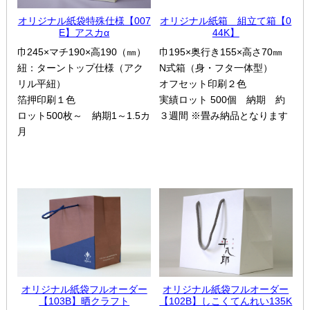
オリジナル紙袋特殊仕様【007
オリジナル紙箱 組立て箱【0
E】アスカα
44K】
巾245×マチ190×高190（㎜）
巾195×奥行き155×高さ70㎜
紐：ターントップ仕様（アク
N式箱（身・フタ一体型）
リル平紐）
オフセット印刷２色
箔押印刷１色
実績ロット 500個 納期 約
HOME
選ばれる理由
ロット500枚～ 納期1～1.5カ
３週間 ※畳み納品となります
月
紙袋・手提げ袋
ポリ袋・ビニール袋
サービス紹介
お客様の声
紙箱・段ボール
不織布バッグ
パッケージ
紙袋自動お見積り
お問い合わせ
布キャンバストート
クロスレジャーバッグ
エコバッグ
オリジナル紙袋フルオーダー
オリジナル紙袋フルオーダー
【103B】晒クラフト
【102B】しこくてんれい135K
会社概要・沿革
アクセスマップ