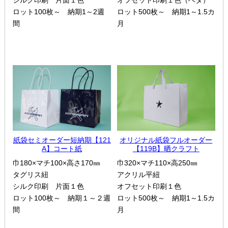
シルク印刷 片面１色
オフセット印刷１色（ベタ）
ロット100枚～ 納期1～2週
ロット500枚～ 納期1～1.5カ
間
月
紙袋セミオーダー短納期【121
オリジナル紙袋フルオーダー
A】コート紙
【119B】晒クラフト
巾180×マチ100×高さ170㎜
巾320×マチ110×高250㎜
タグリス紐
アクリル平紐
シルク印刷 片面１色
オフセット印刷１色
ロット100枚～ 納期１～２週
ロット500枚～ 納期1～1.5カ
間
月