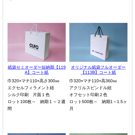
紙袋セミオーダー短納期【119
オリジナル紙袋フルオーダー
A】コート紙
【113B】コート紙
巾320×マチ110×高さ300㎜
巾320×マチ110×高360㎜
エクセルフィラメント紐
アクリルスピンドル紐
シルク印刷 片面１色
オフセット印刷２色
ロット100枚～ 納期１～２週
ロット500枚～ 納期1～1.5ヶ
間
月