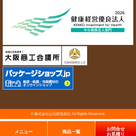
会社概要・沿革
アクセスマップ
ペーパーレザーバッグ
米袋
スタッフ紹介
採用情報
カタログ/パンフレット
アクセサリー・
スタンド
ジュエリーボックス
当社の協力工場の設備紹介
環境への配慮
名刺箱
宅配袋・メール便BOX
個人情報の取扱について
TojiToji（トジトジ）
TUMEMO（ツメモ）
© 株式会社山元紙包装社 All Rights Reserved.
納品までの流れ
製造前の確認事項
お問合せ
ドスコイ相撲セット
その他
メニュー
商品一覧
お見積り