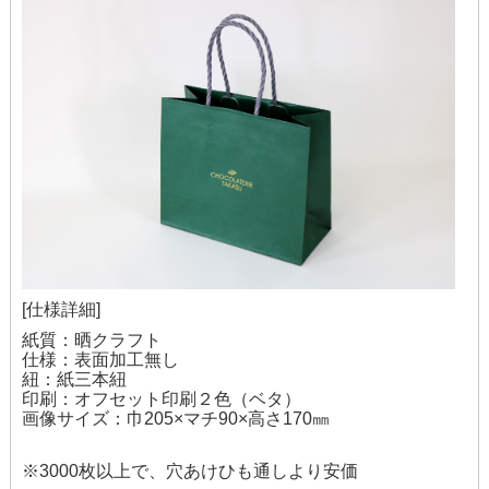
[仕様詳細]
紙質：晒クラフト
仕様：表面加工無し
紐：紙三本紐
印刷：オフセット印刷２色（ベタ）
画像サイズ：巾205×マチ90×高さ170㎜
※3000枚以上で、穴あけひも通しより安価