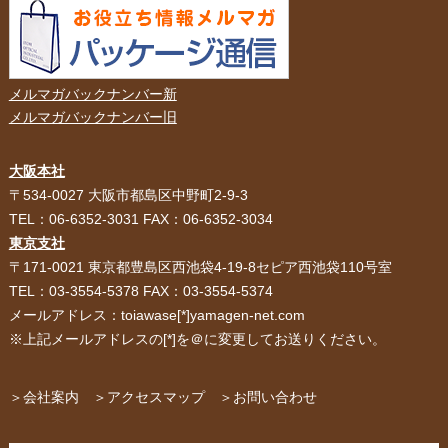
メルマガバックナンバー新
メルマガバックナンバー旧
大阪本社
HOME
選ばれる理由
〒534-0027 大阪市都島区中野町2-9-3
TEL：06-6352-3031 FAX：06-6352-3034
紙袋・手提げ袋
ポリ袋・ビニール袋
東京支社
〒171-0021 東京都豊島区西池袋4-19-8セピア西池袋110号室
サービス紹介
お客様の声
TEL：03-3554-5378 FAX：03-3554-5374
メールアドレス：toiawase[*]yamagen-net.com
紙箱・段ボール
不織布バッグ
※上記メールアドレスの[*]を＠に変更してお送りください。
パッケージ
紙袋自動お見積り
お問い合わせ
＞会社案内
＞アクセスマップ
＞お問い合わせ
布キャンバストート
クロスレジャーバッグ
エコバッグ