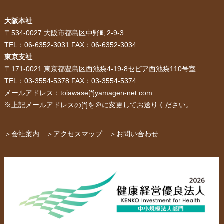
大阪本社
HOME
選ばれる理由
〒534-0027 大阪市都島区中野町2-9-3
TEL：06-6352-3031 FAX：06-6352-3034
紙袋・手提げ袋
ポリ袋・ビニール袋
東京支社
〒171-0021 東京都豊島区西池袋4-19-8セピア西池袋110号室
サービス紹介
お客様の声
TEL：03-3554-5378 FAX：03-3554-5374
メールアドレス：toiawase[*]yamagen-net.com
紙箱・段ボール
不織布バッグ
※上記メールアドレスの[*]を＠に変更してお送りください。
パッケージ
紙袋自動お見積り
お問い合わせ
＞会社案内
＞アクセスマップ
＞お問い合わせ
布キャンバストート
クロスレジャーバッグ
エコバッグ
会社概要・沿革
アクセスマップ
ペーパーレザーバッグ
米袋
スタッフ紹介
採用情報