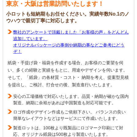
東京・大阪は営業訪問いたします！
小ロットも短納期もお任せください。実績年数No.1のノ
ウハウで親切丁寧に対応します。
弊社のアンケートで頂戴しました「お客様の声」をどんどん
追加しています。
オリジナルパッケージの事例や納期の事などご参考にどう
ぞ！
紙袋・手提げ袋・福袋を作成する場合、お客様のご要望を伺
い、多くの経験と実績をもとに、用途やデザインを伺います。
そして、「紙袋」の各材質・コスト・ 納期を考え、提案型見積
を提出し、ご検討、打合せの後、製造進行いたします。
安心の工場価格で対応いたします。品質・納期が確かな国内
製造、納期に余裕があれば中国製造も対応可能です。
ロゴ作成やデザイン作成もご依頼下さい。 バランスの良い
簡単なレイアウトなどはサービスにて作成いたします。
製造ロットは、100枚より既製品にロゴマーク印刷にて対
応、オリジナル紙袋は500枚より製造いたします。