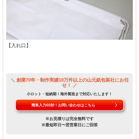
【入れ口】
＼ 創業70年・制作実績10万件以上の山元紙包装社にお任
せ！ ／
小ロット・短納期！海外製造まで対応いたします！
簡単入力60秒！お問い合わせはこちら
※お見積りは完全無料です
※最短即日〜翌営業日にご回答