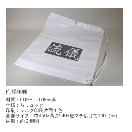
[仕様詳細]
材質：LDPE 0.08㎜厚
仕様：片リュック
印刷：シルク印刷片面１色
画像サイズ：巾450×高さ540+底マチ広げて100（㎜）
納期：約２週間