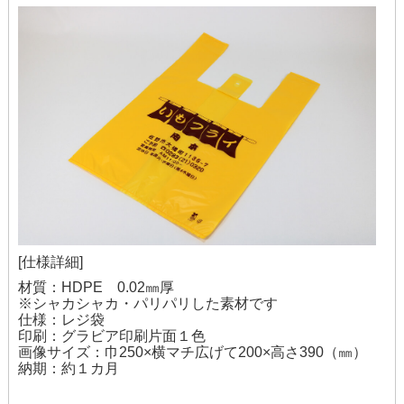
[仕様詳細]
材質：HDPE 0.02㎜厚
※シャカシャカ・パリパリした素材です
仕様：レジ袋
印刷：グラビア印刷片面１色
画像サイズ：巾250×横マチ広げて200×高さ390（㎜）
納期：約１カ月