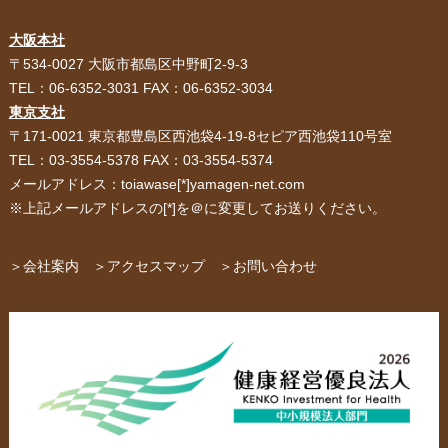
大阪本社
HOME
選ばれる理由
〒534-0027 大阪市都島区中野町2-9-3
TEL：06-6352-3031 FAX：06-6352-3034
紙袋・手提げ袋
ポリ袋・ビニール袋
東京支社
〒171-0021 東京都豊島区西池袋4-19-8セピア西池袋110号室
サービス紹介
お客様の声
TEL：03-3554-5378 FAX：03-3554-5374
メールアドレス：toiawase[*]yamagen-net.com
紙箱・段ボール
不織布バッグ
※上記メールアドレスの[*]を＠に変更してお送りください。
パッケージ
紙袋自動お見積り
お問い合わせ
＞会社案内
＞アクセスマップ
＞お問い合わせ
布キャンバストート
クロスレジャーバッグ
エコバッグ
会社概要・沿革
アクセスマップ
ペーパーレザーバッグ
米袋
スタッフ紹介
採用情報