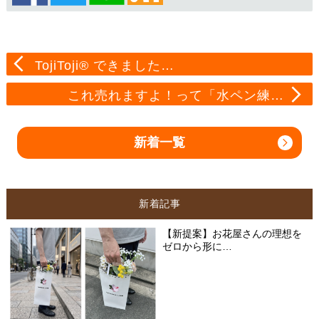
TojiToji® できました…
これ売れますよ！って「水ペン練…
新着一覧
新着記事
【新提案】お花屋さんの理想を
ゼロから形に…