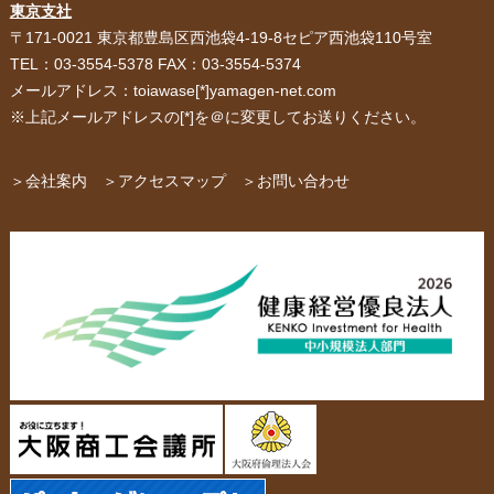
紙袋・手提げ袋
ポリ袋・ビニール袋
東京支社
〒171-0021 東京都豊島区西池袋4-19-8セピア西池袋110号室
サービス紹介
お客様の声
TEL：03-3554-5378 FAX：03-3554-5374
メールアドレス：toiawase[*]yamagen-net.com
紙箱・段ボール
不織布バッグ
※上記メールアドレスの[*]を＠に変更してお送りください。
パッケージ
紙袋自動お見積り
お問い合わせ
＞会社案内
＞アクセスマップ
＞お問い合わせ
布キャンバストート
クロスレジャーバッグ
エコバッグ
会社概要・沿革
アクセスマップ
ペーパーレザーバッグ
米袋
スタッフ紹介
採用情報
カタログ/パンフレット
アクセサリー・
スタンド
ジュエリーボックス
当社の協力工場の設備紹介
環境への配慮