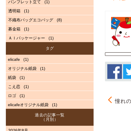
パンフレット立て
(1)
透明箱
(1)
不織布バッグエコバッグ
(8)
募金箱
(1)
ＡＩパッケージャー
(1)
タグ
elicafe
(1)
オリジナル紙袋
(1)
紙袋
(1)
こえ恋
(1)
ロゴ
(1)
憧れの
elicafeオリジナル紙袋
(1)
過去の記事一覧
（月別）
2026年8月