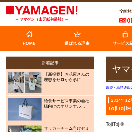
─ ヤマゲン（山元紙包装社）─
HOME
選ばれる理由
サービス
新着記事
ヤマ
【新提案】お花屋さんの
理想をゼロから形に…
紙袋・紙箱通販
2014年12
給食サービス事業の会社
様向けのオリジナル…
TojiTo
TojiToji
®
（
サッカーチーム向けセミ