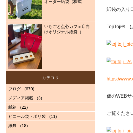
オーダー紙袋（株式…
紙袋の入り
いちごと点心カフェ店向
TojiToji
®
は
けオリジナル紙袋（…
カテゴリ
https://www.
ブログ
(670)
仮のWEB
メディア掲載
(3)
紙箱
(22)
ご覧くださ
ビニール袋・ポリ袋
(11)
紙袋
(18)