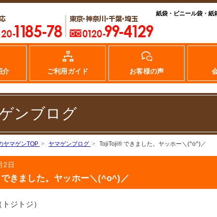
紙袋・ビニール袋・紙
紹介
ご利用ガイド
お客様の声
ゲンブログ
のヤマゲンTOP
ヤマゲンブログ
TojiToji® できました。ヤッホー＼(^o^)／
月2日
ji® できました。ヤッホー＼(^o^)／
トジトジ）