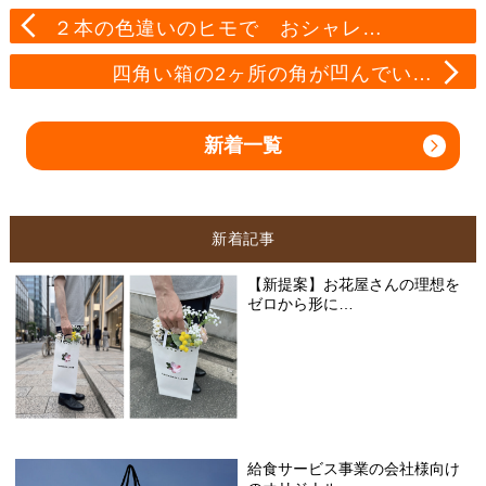
２本の色違いのヒモで おシャレ…
四角い箱の2ヶ所の角が凹んでい…
新着一覧
新着記事
【新提案】お花屋さんの理想を
ゼロから形に…
給食サービス事業の会社様向け