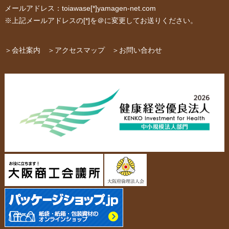
メールアドレス：toiawase[*]yamagen-net.com
紙箱・段ボール
不織布バッグ
※上記メールアドレスの[*]を＠に変更してお送りください。
パッケージ
紙袋自動お見積り
お問い合わせ
＞会社案内
＞アクセスマップ
＞お問い合わせ
布キャンバストート
クロスレジャーバッグ
エコバッグ
会社概要・沿革
アクセスマップ
ペーパーレザーバッグ
米袋
スタッフ紹介
採用情報
カタログ/パンフレット
アクセサリー・
スタンド
ジュエリーボックス
当社の協力工場の設備紹介
環境への配慮
名刺箱
宅配袋・メール便BOX
個人情報の取扱について