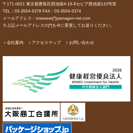
〒171-0021 東京都豊島区西池袋4-19-8セピア西池袋110号室
サービス紹介
お客様の声
TEL：03-3554-5378 FAX：03-3554-5374
メールアドレス：toiawase[*]yamagen-net.com
紙箱・段ボール
不織布バッグ
※上記メールアドレスの[*]を＠に変更してお送りください。
パッケージ
紙袋自動お見積り
お問い合わせ
＞会社案内
＞アクセスマップ
＞お問い合わせ
布キャンバストート
クロスレジャーバッグ
エコバッグ
会社概要・沿革
アクセスマップ
ペーパーレザーバッグ
米袋
スタッフ紹介
採用情報
カタログ/パンフレット
アクセサリー・
スタンド
ジュエリーボックス
当社の協力工場の設備紹介
環境への配慮
名刺箱
宅配袋・メール便BOX