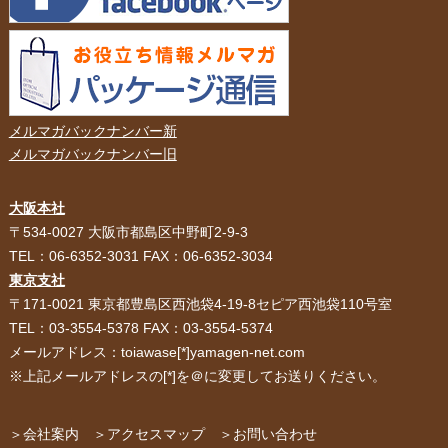
メルマガバックナンバー新
メルマガバックナンバー旧
大阪本社
HOME
選ばれる理由
〒534-0027 大阪市都島区中野町2-9-3
TEL：06-6352-3031 FAX：06-6352-3034
紙袋・手提げ袋
ポリ袋・ビニール袋
東京支社
〒171-0021 東京都豊島区西池袋4-19-8セピア西池袋110号室
サービス紹介
お客様の声
TEL：03-3554-5378 FAX：03-3554-5374
メールアドレス：toiawase[*]yamagen-net.com
紙箱・段ボール
不織布バッグ
※上記メールアドレスの[*]を＠に変更してお送りください。
パッケージ
紙袋自動お見積り
お問い合わせ
＞会社案内
＞アクセスマップ
＞お問い合わせ