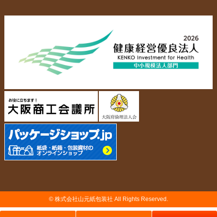
布キャンバストート
クロスレジャーバッグ
エコバッグ
会社概要・沿革
アクセスマップ
ペーパーレザーバッグ
米袋
スタッフ紹介
採用情報
カタログ/パンフレット
アクセサリー・
スタンド
ジュエリーボックス
当社の協力工場の設備紹介
環境への配慮
名刺箱
宅配袋・メール便BOX
個人情報の取扱について
TojiToji（トジトジ）
TUMEMO（ツメモ）
© 株式会社山元紙包装社 All Rights Reserved.
納品までの流れ
製造前の確認事項