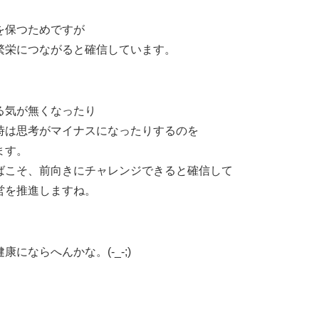
を保つためですが
繁栄につながると確信しています。
る気が無くなったり
時は思考がマイナスになったりするのを
ます。
ばこそ、前向きにチャレンジできると確信して
営を推進しますね。
康にならへんかな。(-_-;)