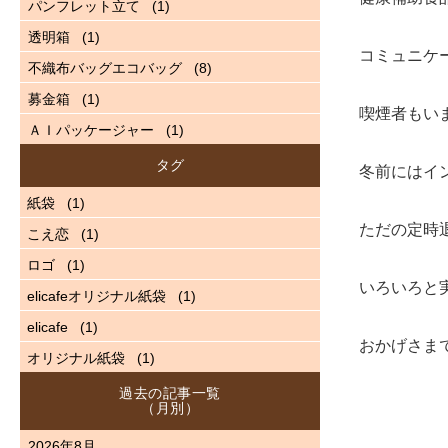
パンフレット立て
(1)
透明箱
(1)
コミュニケ
不織布バッグエコバッグ
(8)
募金箱
(1)
喫煙者もい
ＡＩパッケージャー
(1)
タグ
冬前にはイ
紙袋
(1)
ただの定時
こえ恋
(1)
ロゴ
(1)
いろいろと
elicafeオリジナル紙袋
(1)
elicafe
(1)
おかげさま
オリジナル紙袋
(1)
過去の記事一覧
（月別）
2026年8月