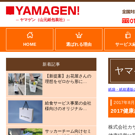
─ ヤマゲン（山元紙包装社）─
HOME
選ばれる理由
サービス
新着記事
ヤマ
【新提案】お花屋さんの
理想をゼロから形に…
紙袋・紙箱通販
2017年8月
給食サービス事業の会社
様向けのオリジナル…
2017健
株式会社カ
サッカーチーム向けセミ