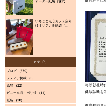
健康経営に
オーダー紙袋（株式…
いちごと点心カフェ店向
けオリジナル紙袋（…
カテゴリ
ブログ
(670)
メディア掲載
(3)
毎朝朝礼時
紙箱
(22)
健康診断を
ビニール袋・ポリ袋
(11)
紙袋
(18)
健康補助食