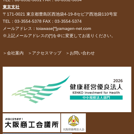
紙袋・手提げ袋
ポリ袋・ビニール袋
東京支社
〒171-0021 東京都豊島区西池袋4-19-8セピア西池袋110号室
サービス紹介
お客様の声
TEL：03-3554-5378 FAX：03-3554-5374
メールアドレス：toiawase[*]yamagen-net.com
紙箱・段ボール
不織布バッグ
※上記メールアドレスの[*]を＠に変更してお送りください。
パッケージ
紙袋自動お見積り
お問い合わせ
＞会社案内
＞アクセスマップ
＞お問い合わせ
布キャンバストート
クロスレジャーバッグ
エコバッグ
会社概要・沿革
アクセスマップ
ペーパーレザーバッグ
米袋
スタッフ紹介
採用情報
カタログ/パンフレット
アクセサリー・
スタンド
ジュエリーボックス
当社の協力工場の設備紹介
環境への配慮