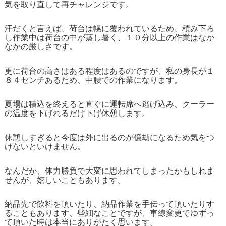
気を取り直して再チャレンジです。
汗だくと言えば、荷台は幌に覆われているため、積み下ろ
し作業中は荷台の中が蒸し暑く、１０分以上の作業はなか
なかの厳しさです。
更に荷台の高さはある程度はあるのですが、私の身長が１
８４センチあるため、中腰での作業になります。
夏場は積込を終えると直ぐに運転席へ逃げ込み、クーラー
の温度を下げれるだけ下げ休憩します。
休憩しすぎると今度は外に出るのが億劫になるため気をつ
けないといけません。
なんだか、体力勝負で大変に思われてしまったかもしれま
せんが、嬉しいこともあります。
納品先で飲料を頂いたり、納品作業を手伝って頂いたりす
ることもあります、些細なことですが、車線変更でゆずっ
て頂いた時は本当にありがたく思います。