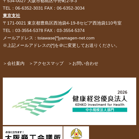
〒534-0027 大阪市都島区中野町2-9-3
TEL：06-6352-3031 FAX：06-6352-3034
紙袋・手提げ袋
ポリ袋・ビニール袋
東京支社
〒171-0021 東京都豊島区西池袋4-19-8セピア西池袋110号室
サービス紹介
お客様の声
TEL：03-3554-5378 FAX：03-3554-5374
メールアドレス：toiawase[*]yamagen-net.com
紙箱・段ボール
不織布バッグ
※上記メールアドレスの[*]を＠に変更してお送りください。
パッケージ
紙袋自動お見積り
お問い合わせ
＞会社案内
＞アクセスマップ
＞お問い合わせ
布キャンバストート
クロスレジャーバッグ
エコバッグ
会社概要・沿革
アクセスマップ
ペーパーレザーバッグ
米袋
スタッフ紹介
採用情報
カタログ/パンフレット
アクセサリー・
スタンド
ジュエリーボックス