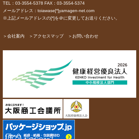
TEL：03-3554-5378 FAX：03-3554-5374
メールアドレス：toiawase[*]yamagen-net.com
紙箱・段ボール
不織布バッグ
※上記メールアドレスの[*]を＠に変更してお送りください。
パッケージ
紙袋自動お見積り
お問い合わせ
＞会社案内
＞アクセスマップ
＞お問い合わせ
布キャンバストート
クロスレジャーバッグ
エコバッグ
会社概要・沿革
アクセスマップ
ペーパーレザーバッグ
米袋
スタッフ紹介
採用情報
カタログ/パンフレット
アクセサリー・
スタンド
ジュエリーボックス
当社の協力工場の設備紹介
環境への配慮
名刺箱
宅配袋・メール便BOX